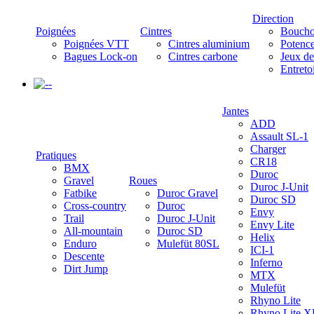
Direction
Poignées
Cintres
Boucho
Poignées VTT
Cintres aluminium
Potenc
Bagues Lock-on
Cintres carbone
Jeux de
Entreto
-
Jantes
ADD
Assault SL-1
Charger
Pratiques
CR18
BMX
Duroc
Gravel
Roues
Duroc J-Unit
Fatbike
Duroc Gravel
Duroc SD
Cross-country
Duroc
Envy
Trail
Duroc J-Unit
Envy Lite
All-mountain
Duroc SD
Helix
Enduro
Mulefüt 80SL
ICI-1
Descente
Inferno
Dirt Jump
MTX
Mulefüt
Rhyno Lite
Rhyno Lite X