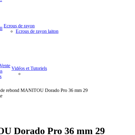
Ecrous de rayon
ll
Ecrous de rayon laiton
-Vente
Vidéos et Tutoriels
ns
s
r de rebond MANITOU Dorado Pro 36 mm 29
ge
OU Dorado Pro 36 mm 29