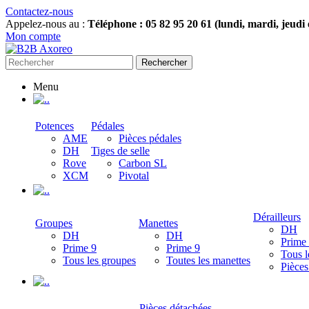
Contactez-nous
Appelez-nous au :
Téléphone : 05 82 95 20 61 (lundi, mardi, jeudi
Mon compte
Rechercher
Menu
.
Potences
Pédales
AME
Pièces pédales
DH
Tiges de selle
Rove
Carbon SL
XCM
Pivotal
.
Dérailleurs
Groupes
Manettes
DH
DH
DH
Prime
Prime 9
Prime 9
Tous l
Tous les groupes
Toutes les manettes
Pièces
.
Pièces détachées