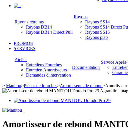
-
Rayons
Rayons rétreints
Rayons SS14
Rayons DB14
Rayons SS14 Direct Pu
Rayons DB14 Direct Pull
Rayons SS15
Rayons plats
PROMOS
SERVICES
Atelier
Service Après
Entretiens Fourches
Documentation
Entretie
Entretien Amortisseurs
Garantie
Demandes d'intervention
>
Manitou
>
Pièces de fourches
>
Amortisseurs de rebond
>
Amortisseu
Agrandir l'ima
Amortisseur de rebond MANIT