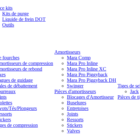
ce kits
Kits de purge
Liquide de frein DOT
Outils
Amortisseurs
e fourches
Mara Comp
ortisseurs de compression
Mara Pro Inline
ortisseurs de rebond
Mara Pro Inline XC
xes
Mara Pro Piggyback
gues de guidage
Mara Pro Piggyback DH
les de débattement
Swinger
Tiges de se
urreaux
Pièces d'amortisseurs
Jack
ints
Blocages d'Amortisseur
Pièces de ti
lettes
Buselures
vots/Tés/Plongeurs
Entretoises
ssorts
Joints
ickers
Ressorts
ges de compression
Stickers
Valves