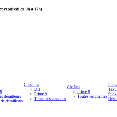
 et vendredi de 9h à 17h)
Cassettes
Plate
Chaînes
DH
Texti
 9
Prime 9
Prime 9
Stick
es dérailleurs
Toutes les chaînes
Toutes les cassettes
Désto
 de dérailleurs