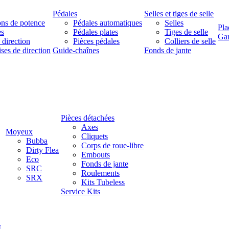
Pédales
Selles et tiges de selle
ns de potence
Pédales automatiques
Selles
Pla
es
Pédales plates
Tiges de selle
Ga
 direction
Pièces pédales
Colliers de selle
ises de direction
Guide-chaînes
Fonds de jante
Pièces détachées
Axes
Moyeux
Cliquets
Bubba
Corps de roue-libre
Dirty Flea
Embouts
Eco
Fonds de jante
SRC
Roulements
SRX
Kits Tubeless
Service Kits
L