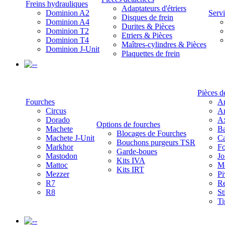
Freins hydrauliques
Adaptateurs d'étriers
Dominion A2
Servi
Disques de frein
Dominion A4
Durites & Pièces
Dominion T2
Etriers & Pièces
Dominion T4
Maîtres-cylindres & Pièces
Dominion J-Unit
Plaquettes de frein
-
Pièces d
Fourches
Am
Circus
Am
Dorado
A
Options de fourches
Machete
Ba
Blocages de Fourches
Machete J-Unit
Ca
Bouchons purgeurs TSR
Markhor
Fo
Garde-boues
Mastodon
Jo
Kits IVA
Mattoc
Mo
Kits IRT
Mezzer
Pi
R7
Re
R8
St
Ti
-