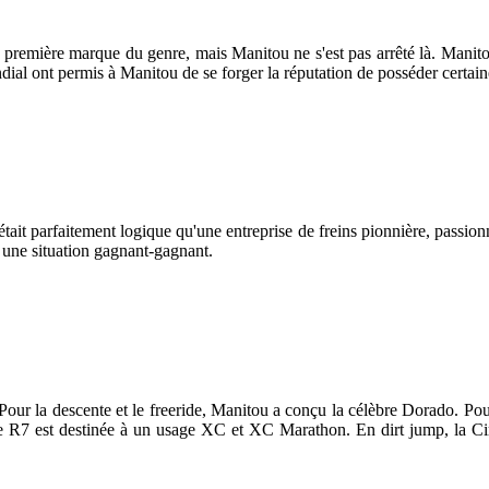
a première marque du genre, mais Manitou ne s'est pas arrêté là. Manit
al ont permis à Manitou de se forger la réputation de posséder certain
ait parfaitement logique qu'une entreprise de freins pionnière, passionné
s une situation gagnant-gagnant.
Pour la descente et le freeride, Manitou a conçu la célèbre Dorado. Pou
lle R7 est destinée à un usage XC et XC Marathon. En dirt jump, la Cir