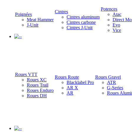
Potences
Cintres
Poignées
Atac
Cintres aluminum
Meat Hammer
Direct Mo
Cintres carbone
J-Unit
Evo
Cintres J-Unit
Vice
-
Roues VTT
Roues Route
Roues Gravel
Roues XC
Blacklabel Pro
ATR
Roues Trail
AR X
G-Series
Roues Enduro
AR
Roues Alumi
Roues DH
-