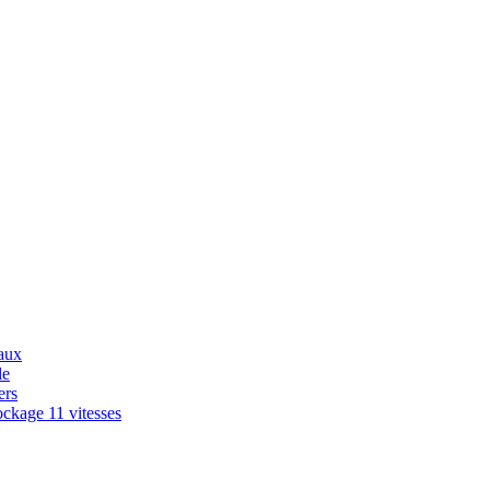
aux
le
ers
ckage 11 vitesses