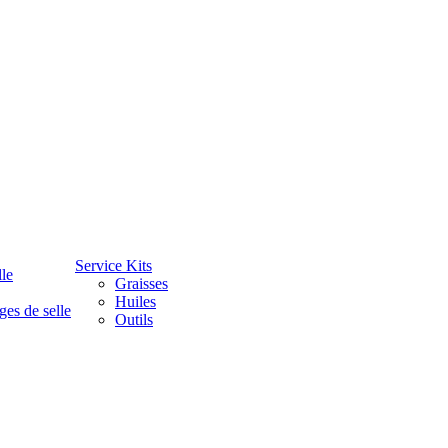
Service Kits
lle
Graisses
Huiles
ges de selle
Outils