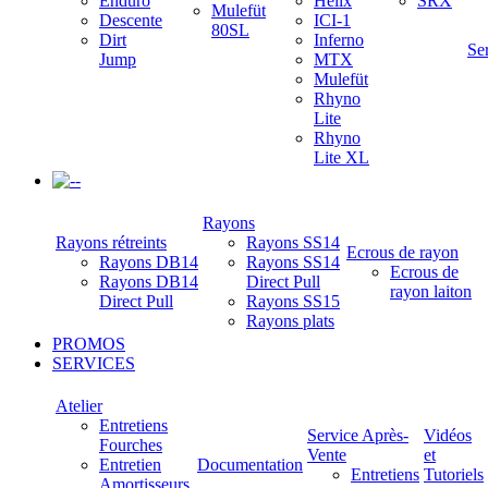
Enduro
Helix
SRX
Mulefüt
Descente
ICI-1
80SL
Dirt
Inferno
Se
Jump
MTX
Mulefüt
Rhyno
Lite
Rhyno
Lite XL
-
Rayons
Rayons rétreints
Rayons SS14
Ecrous de rayon
Rayons DB14
Rayons SS14
Ecrous de
Rayons DB14
Direct Pull
rayon laiton
Direct Pull
Rayons SS15
Rayons plats
PROMOS
SERVICES
Atelier
Entretiens
Service Après-
Vidéos
Fourches
Vente
et
Entretien
Documentation
Entretiens
Tutoriels
Amortisseurs