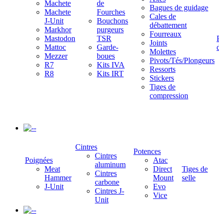
Machete
de
Bagues de guidage
Machete
Fourches
Cales de
J-Unit
Bouchons
débattement
Markhor
purgeurs
Fourreaux
Mastodon
TSR
Joints
Mattoc
Garde-
Molettes
Mezzer
boues
Pivots/Tés/Plongeurs
R7
Kits IVA
Ressorts
R8
Kits IRT
Stickers
Tiges de
compression
-
Cintres
Potences
Cintres
Poignées
Atac
aluminum
Meat
Direct
Tiges de
Cintres
Hammer
Mount
selle
carbone
J-Unit
Evo
Cintres J-
Vice
Unit
-