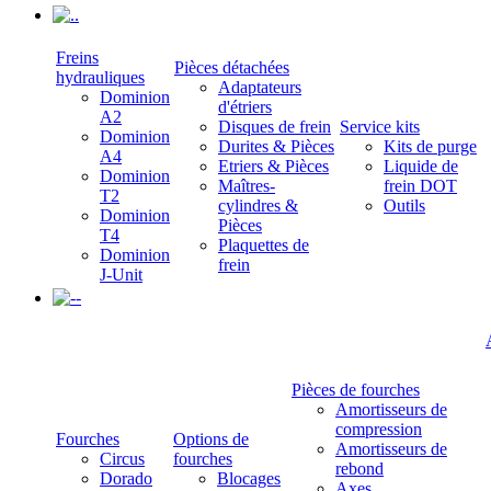
.
Freins
Pièces détachées
hydrauliques
Adaptateurs
Dominion
d'étriers
A2
Disques de frein
Service kits
Dominion
Durites & Pièces
Kits de purge
A4
Etriers & Pièces
Liquide de
Dominion
Maîtres-
frein DOT
T2
cylindres &
Outils
Dominion
Pièces
T4
Plaquettes de
Dominion
frein
J-Unit
-
Pièces de fourches
Amortisseurs de
compression
Fourches
Options de
Amortisseurs de
Circus
fourches
rebond
Dorado
Blocages
Axes