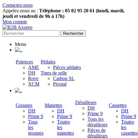
Contactez-nous
Appelez-nous au :
Téléphone : 05 82 95 20 61 (lundi, mardi,
jeudi et vendredi de 9h à 17h)
Mon compte
Rechercher
Menu
.
Potences
Pédales
AME
Pièces pédales
DH
Tiges de selle
Rove
Carbon SL
XCM
Pivotal
.
Dérailleurs
Groupes
Manettes
Cassettes
DH
DH
DH
DH
Prime 9
Prime 9
Prime 9
Prime 9
Tous les
Tous
Toutes
Toutes
dérailleurs
les
les
les
Pièces de
groupes
manettes
cassettes
dérailleurs