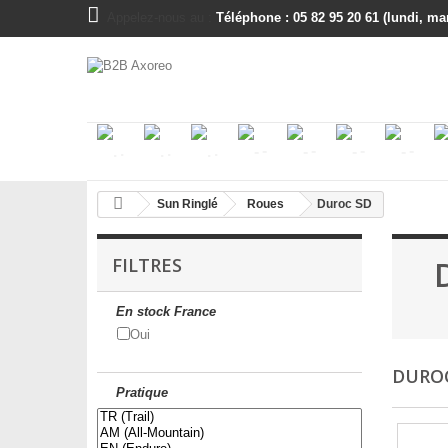
Appelez-nous au :
Téléphone : 05 82 95 20 61 (lundi, mar
.
.
.
-
-
-
-
Sun Ringlé
Roues
Duroc SD
FILTRES
En stock France
Oui
DURO
Pratique