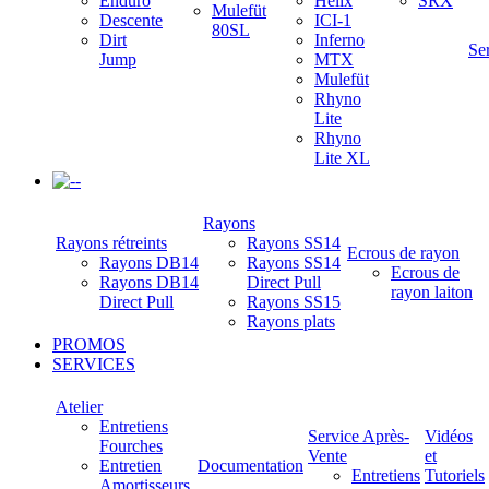
Enduro
Helix
SRX
Mulefüt
Descente
ICI-1
80SL
Dirt
Inferno
Se
Jump
MTX
Mulefüt
Rhyno
Lite
Rhyno
Lite XL
-
Rayons
Rayons rétreints
Rayons SS14
Ecrous de rayon
Rayons DB14
Rayons SS14
Ecrous de
Rayons DB14
Direct Pull
rayon laiton
Direct Pull
Rayons SS15
Rayons plats
PROMOS
SERVICES
Atelier
Entretiens
Service Après-
Vidéos
Fourches
Vente
et
Entretien
Documentation
Entretiens
Tutoriels
Amortisseurs