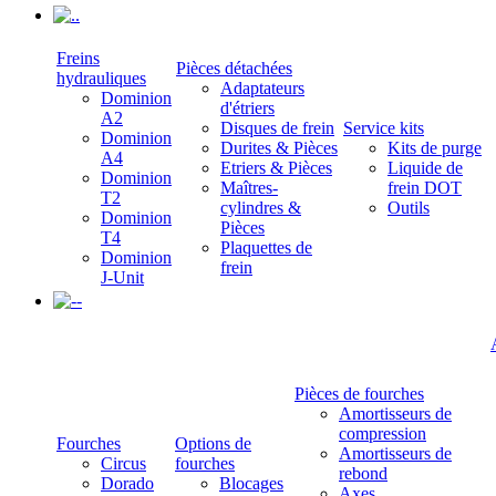
.
Freins
Pièces détachées
hydrauliques
Adaptateurs
Dominion
d'étriers
A2
Disques de frein
Service kits
Dominion
Durites & Pièces
Kits de purge
A4
Etriers & Pièces
Liquide de
Dominion
Maîtres-
frein DOT
T2
cylindres &
Outils
Dominion
Pièces
T4
Plaquettes de
Dominion
frein
J-Unit
-
Pièces de fourches
Amortisseurs de
compression
Fourches
Options de
Amortisseurs de
Circus
fourches
rebond
Dorado
Blocages
Axes