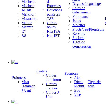
Machete
de
Bagues de guidage
Machete
Fourches
Cales de
J-Unit
Bouchons
débattement
Markhor
purgeurs
Fourreaux
Mastodon
TSR
Joints
Mattoc
Garde-
Molettes
Mezzer
boues
Pivots/Tés/Plongeurs
R7
Kits IVA
Ressorts
R8
Kits IRT
Stickers
Tiges de
compression
-
Cintres
Potences
Cintres
Poignées
Atac
aluminum
Meat
Direct
Tiges de
Cintres
Hammer
Mount
selle
carbone
J-Unit
Evo
Cintres J-
Vice
Unit
-