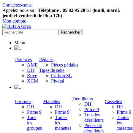
Contactez-nous
Appelez-nous au :
Téléphone : 05 82 95 20 61 (lundi, mardi,
jeudi et vendredi de 9h à 17h)
Mon compte
Rechercher
Menu
.
Potences
Pédales
AME
Pièces pédales
DH
Tiges de selle
Rove
Carbon SL
XCM
Pivotal
.
Dérailleurs
Groupes
Manettes
Cassettes
DH
DH
DH
DH
Prime 9
Prime 9
Prime 9
Prime 9
Tous les
Tous
Toutes
Toutes
dérailleurs
les
les
les
Pièces de
groupes
manettes
cassettes
dérailleurs