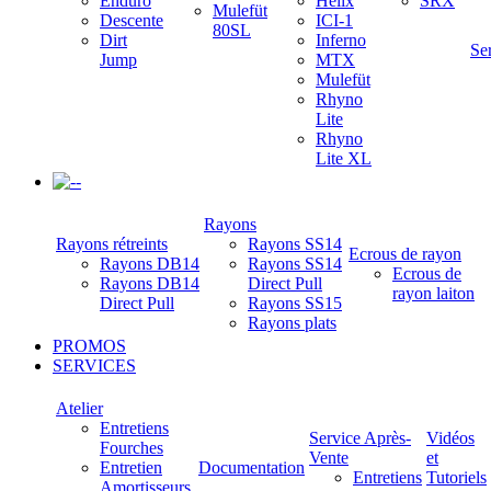
Enduro
Helix
SRX
Mulefüt
Descente
ICI-1
80SL
Dirt
Inferno
Se
Jump
MTX
Mulefüt
Rhyno
Lite
Rhyno
Lite XL
-
Rayons
Rayons rétreints
Rayons SS14
Ecrous de rayon
Rayons DB14
Rayons SS14
Ecrous de
Rayons DB14
Direct Pull
rayon laiton
Direct Pull
Rayons SS15
Rayons plats
PROMOS
SERVICES
Atelier
Entretiens
Service Après-
Vidéos
Fourches
Vente
et
Entretien
Documentation
Entretiens
Tutoriels
Amortisseurs