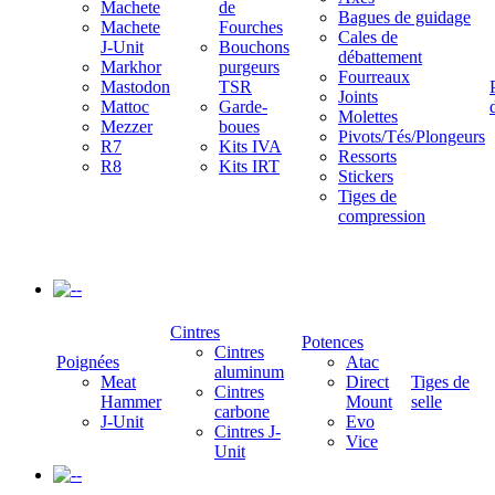
Machete
de
Bagues de guidage
Machete
Fourches
Cales de
J-Unit
Bouchons
débattement
Markhor
purgeurs
Fourreaux
Mastodon
TSR
Joints
Mattoc
Garde-
Molettes
Mezzer
boues
Pivots/Tés/Plongeurs
R7
Kits IVA
Ressorts
R8
Kits IRT
Stickers
Tiges de
compression
-
Cintres
Potences
Cintres
Poignées
Atac
aluminum
Meat
Direct
Tiges de
Cintres
Hammer
Mount
selle
carbone
J-Unit
Evo
Cintres J-
Vice
Unit
-