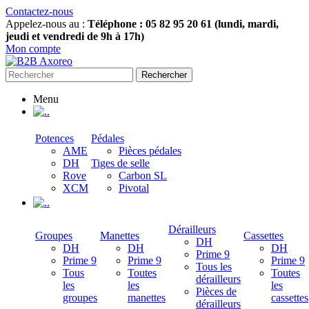
Contactez-nous
Appelez-nous au :
Téléphone : 05 82 95 20 61 (lundi, mardi,
jeudi et vendredi de 9h à 17h)
Mon compte
Rechercher
Menu
.
Potences
Pédales
AME
Pièces pédales
DH
Tiges de selle
Rove
Carbon SL
XCM
Pivotal
.
Dérailleurs
Groupes
Manettes
Cassettes
DH
DH
DH
DH
Prime 9
Prime 9
Prime 9
Prime 9
Tous les
Tous
Toutes
Toutes
dérailleurs
les
les
les
Pièces de
groupes
manettes
cassettes
dérailleurs