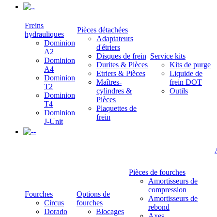
.
Freins
Pièces détachées
hydrauliques
Adaptateurs
Dominion
d'étriers
A2
Disques de frein
Service kits
Dominion
Durites & Pièces
Kits de purge
A4
Etriers & Pièces
Liquide de
Dominion
Maîtres-
frein DOT
T2
cylindres &
Outils
Dominion
Pièces
T4
Plaquettes de
Dominion
frein
J-Unit
-
Pièces de fourches
Amortisseurs de
compression
Fourches
Options de
Amortisseurs de
Circus
fourches
rebond
Dorado
Blocages
Axes