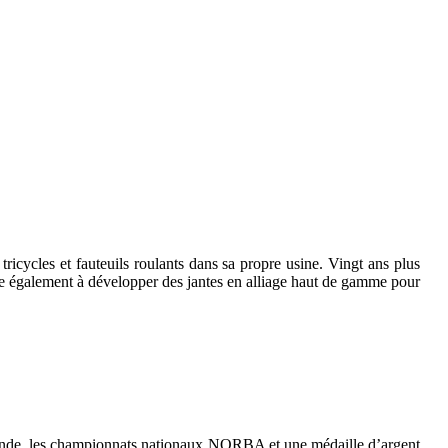
icycles et fauteuils roulants dans sa propre usine. Vingt ans plus
e également à développer des jantes en alliage haut de gamme pour
onde, les championnats nationaux NORBA et une médaille d’argent