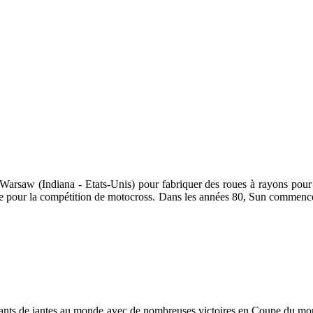
Warsaw (Indiana - Etats-Unis) pour fabriquer des roues à rayons pour tr
ge pour la compétition de motocross. Dans les années 80, Sun commenc
icants de jantes au monde avec de nombreuses victoires en Coupe du m