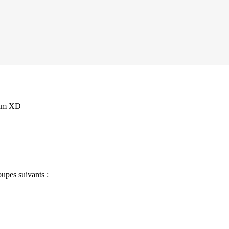
am XD
oupes suivants :