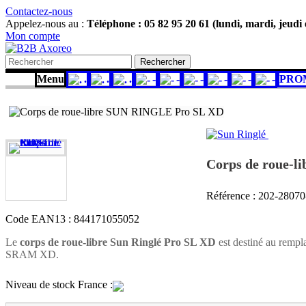
Contactez-nous
Appelez-nous au :
Téléphone : 05 82 95 20 61 (lundi, mardi, jeudi
Mon compte
Rechercher
Menu
.
.
.
-
-
-
-
-
-
PRO
Corps de roue-
Référence :
202-2807
Code EAN13 :
844171055052
Le
corps de roue-libre Sun Ringlé Pro SL XD
est destiné au rempl
SRAM XD.
Niveau de stock France :