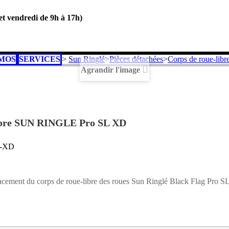
 et vendredi de 9h à 17h)
MOS
SERVICES
>
Sun Ringlé
>
Pièces détachées
>
Corps de roue-libr
Agrandir l'image
libre SUN RINGLE Pro SL XD
0-XD
acement du corps de roue-libre des roues Sun Ringlé Black Flag Pro S