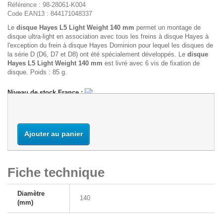
Référence :
98-28061-K004
Code EAN13 :
844171048337
Le
disque Hayes L5 Light Weight 140 mm
permet un montage de
disque ultra-light en association avec tous les freins à disque Hayes à
l'exception du frein à disque Hayes Dominion pour lequel les disques de
la série D (D6, D7 et D8) ont été spécialement développés. Le
disque
Hayes L5 Light Weight 140 mm
est livré avec 6 vis de fixation de
disque. Poids : 85 g.
Niveau de stock France :
Ajouter au panier
Fiche technique
Diamètre
140
(mm)