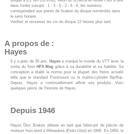
disque à 6,2 Nm (55 in-lb), selon un schéma en étoile c'est à dire
dans l'ordre suivant : 1 - 3 - 5 - 2 - 4 - 6, les numéros
correspondant aux points de fixation du disque numérotés dans
le sens horaire.
Vérifiez et resserrez les vis du disque 12 heures plus tard.
A propos de :
Hayes
Il y a près de 30 ans,
Hayes
a marqué le monde du VTT avec la
sortie du frein
HFX-Mag
grâce à sa durabilité et sa fiabilité. Sa
conception a établi la norme pour la plupart des freins actuels
telle que le standard Postmount ou le maître-cylindre flip/flop.
Depuis, Hayes a continuellement affiné ses produits. Voici
quelques jalons de l'histoire de Hayes :
Depuis 1946
Hayes Disc Brakes débute en tant que fabricant de pièces de
moteurs hors-bord à Milwaukee (Etats-Unis) en 1946. En 1956, la