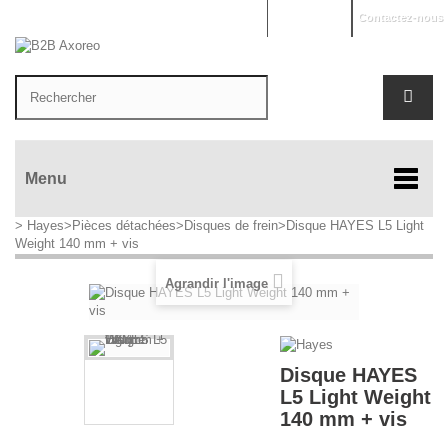
Mon compte
Contactez-nous
Menu
>
Hayes
>
Pièces détachées
>
Disques de frein
>
Disque HAYES L5 Light
Weight 140 mm + vis
Agrandir l'image
Disque HAYES
L5 Light Weight
140 mm + vis