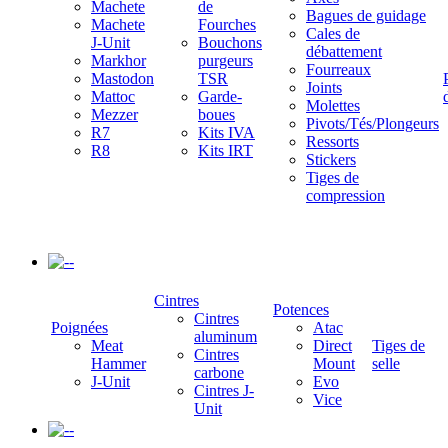
Machete
de
Bagues de guidage
Machete
Fourches
Cales de
J-Unit
Bouchons
débattement
Markhor
purgeurs
Fourreaux
Mastodon
TSR
Joints
Mattoc
Garde-
Molettes
Mezzer
boues
Pivots/Tés/Plongeurs
R7
Kits IVA
Ressorts
R8
Kits IRT
Stickers
Tiges de
compression
-
Cintres
Potences
Cintres
Poignées
Atac
aluminum
Meat
Direct
Tiges de
Cintres
Hammer
Mount
selle
carbone
J-Unit
Evo
Cintres J-
Vice
Unit
-