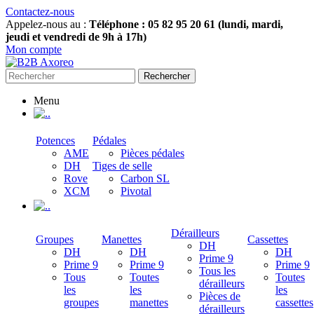
Contactez-nous
Appelez-nous au :
Téléphone : 05 82 95 20 61 (lundi, mardi,
jeudi et vendredi de 9h à 17h)
Mon compte
Rechercher
Menu
.
Potences
Pédales
AME
Pièces pédales
DH
Tiges de selle
Rove
Carbon SL
XCM
Pivotal
.
Dérailleurs
Groupes
Manettes
Cassettes
DH
DH
DH
DH
Prime 9
Prime 9
Prime 9
Prime 9
Tous les
Tous
Toutes
Toutes
dérailleurs
les
les
les
Pièces de
groupes
manettes
cassettes
dérailleurs