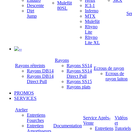
Enduro
Helix
SRX
Mulefüt
Descente
ICI-1
80SL
Dirt
Inferno
Se
Jump
MTX
Mulefüt
Rhyno
Lite
Rhyno
Lite XL
-
Rayons
Rayons rétreints
Rayons SS14
Ecrous de rayon
Rayons DB14
Rayons SS14
Ecrous de
Rayons DB14
Direct Pull
rayon laiton
Direct Pull
Rayons SS15
Rayons plats
PROMOS
SERVICES
Atelier
Entretiens
Service Après-
Vidéos
Fourches
Vente
et
Entretien
Documentation
Entretiens
Tutoriels
Amortisseurs