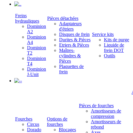
.
Freins
Pièces détachées
hydrauliques
Adaptateurs
Dominion
d'étriers
A2
Disques de frein
Service kits
Dominion
Durites & Pièces
Kits de purge
A4
Etriers & Pièces
Liquide de
Dominion
Maîtres-
frein DOT
T2
cylindres &
Outils
Dominion
Pièces
T4
Plaquettes de
Dominion
frein
J-Unit
-
Pièces de fourches
Amortisseurs de
compression
Fourches
Options de
Amortisseurs de
Circus
fourches
rebond
Dorado
Blocages
Axes