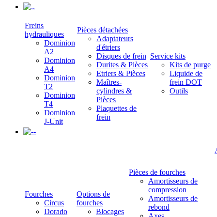
.
Freins
Pièces détachées
hydrauliques
Adaptateurs
Dominion
d'étriers
A2
Disques de frein
Service kits
Dominion
Durites & Pièces
Kits de purge
A4
Etriers & Pièces
Liquide de
Dominion
Maîtres-
frein DOT
T2
cylindres &
Outils
Dominion
Pièces
T4
Plaquettes de
Dominion
frein
J-Unit
-
Pièces de fourches
Amortisseurs de
compression
Fourches
Options de
Amortisseurs de
Circus
fourches
rebond
Dorado
Blocages
Axes