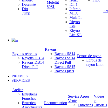
Enduro
Helix
SRX
Mulefüt
Descente
ICI-1
80SL
Dirt
Inferno
Se
Jump
MTX
Mulefüt
Rhyno
Lite
Rhyno
Lite XL
-
Rayons
Rayons rétreints
Rayons SS14
Ecrous de rayon
Rayons DB14
Rayons SS14
Ecrous de
Rayons DB14
Direct Pull
rayon laiton
Direct Pull
Rayons SS15
Rayons plats
PROMOS
SERVICES
Atelier
Entretiens
Service Après-
Vidéos
Fourches
Vente
et
Entretien
Documentation
Entretiens
Tutoriels
Amortisseurs