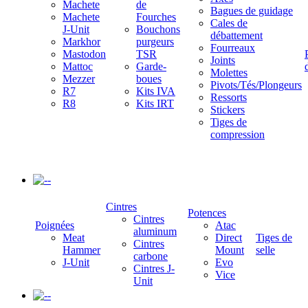
Machete
de
Bagues de guidage
Machete
Fourches
Cales de
J-Unit
Bouchons
débattement
Markhor
purgeurs
Fourreaux
Mastodon
TSR
Joints
Mattoc
Garde-
Molettes
Mezzer
boues
Pivots/Tés/Plongeurs
R7
Kits IVA
Ressorts
R8
Kits IRT
Stickers
Tiges de
compression
-
Cintres
Potences
Cintres
Poignées
Atac
aluminum
Meat
Direct
Tiges de
Cintres
Hammer
Mount
selle
carbone
J-Unit
Evo
Cintres J-
Vice
Unit
-