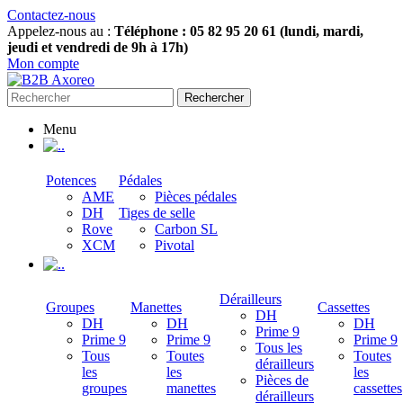
Contactez-nous
Appelez-nous au :
Téléphone : 05 82 95 20 61 (lundi, mardi,
jeudi et vendredi de 9h à 17h)
Mon compte
Rechercher
Menu
.
Potences
Pédales
AME
Pièces pédales
DH
Tiges de selle
Rove
Carbon SL
XCM
Pivotal
.
Dérailleurs
Groupes
Manettes
Cassettes
DH
DH
DH
DH
Prime 9
Prime 9
Prime 9
Prime 9
Tous les
Tous
Toutes
Toutes
dérailleurs
les
les
les
Pièces de
groupes
manettes
cassettes
dérailleurs