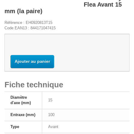
Flea Avant 15
mm (la paire)
Référence :
EH0920813T15
Code EAN13 :
844171047415
Niveau de stock France :
Ajouter au panier
Fiche technique
Diamètre
15
d'axe (mm)
Entraxe (mm)
100
Type
Avant