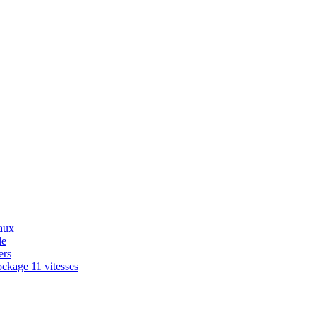
aux
le
ers
ckage 11 vitesses