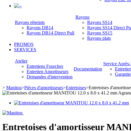
-
Rayons
Rayons rétreints
Rayons SS14
Rayons DB14
Rayons SS14 Direct Pu
Rayons DB14 Direct Pull
Rayons SS15
Rayons plats
PROMOS
SERVICES
Atelier
Service Après
Entretiens Fourches
Documentation
Entretie
Entretien Amortisseurs
Garantie
Demandes d'intervention
>
Manitou
>
Pièces d'amortisseurs
>
Entretoises
>
Entretoises d'amorti
Agrand
Entretoises d'amortisseur MAN