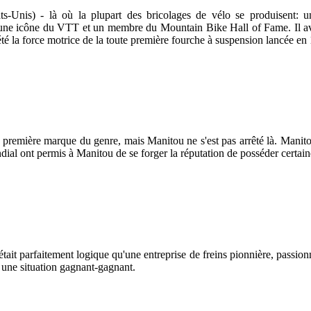
-Unis) - là où la plupart des bricolages de vélo se produisent: un 
ne icône du VTT et un membre du Mountain Bike Hall of Fame. Il avait 
té la force motrice de la toute première fourche à suspension lancée en
a première marque du genre, mais Manitou ne s'est pas arrêté là. Manit
al ont permis à Manitou de se forger la réputation de posséder certain
ait parfaitement logique qu'une entreprise de freins pionnière, passionné
s une situation gagnant-gagnant.