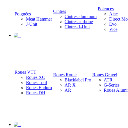
Potences
Cintres
Poignées
Atac
Cintres aluminum
Meat Hammer
Direct Mo
Cintres carbone
J-Unit
Evo
Cintres J-Unit
Vice
-
Roues VTT
Roues Route
Roues Gravel
Roues XC
Blacklabel Pro
ATR
Roues Trail
AR X
G-Series
Roues Enduro
AR
Roues Alumi
Roues DH
-