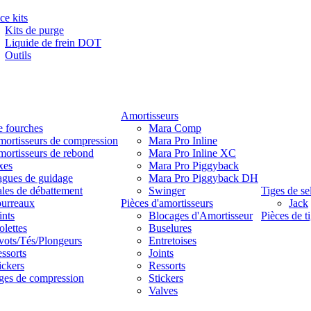
ce kits
Kits de purge
Liquide de frein DOT
Outils
Amortisseurs
e fourches
Mara Comp
ortisseurs de compression
Mara Pro Inline
ortisseurs de rebond
Mara Pro Inline XC
xes
Mara Pro Piggyback
gues de guidage
Mara Pro Piggyback DH
les de débattement
Swinger
Tiges de se
urreaux
Pièces d'amortisseurs
Jack
ints
Blocages d'Amortisseur
Pièces de ti
lettes
Buselures
vots/Tés/Plongeurs
Entretoises
ssorts
Joints
ickers
Ressorts
ges de compression
Stickers
Valves