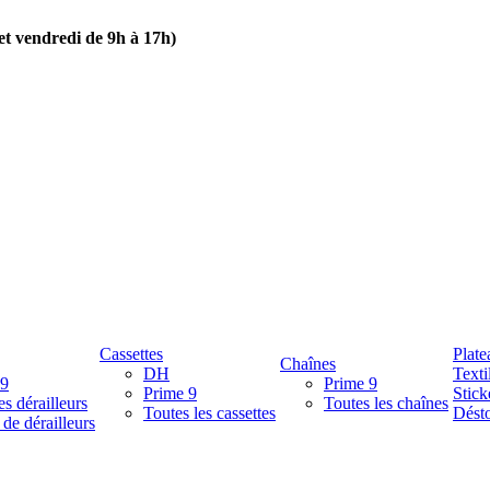
 et vendredi de 9h à 17h)
Cassettes
Plate
Chaînes
DH
Texti
 9
Prime 9
Prime 9
Stick
es dérailleurs
Toutes les chaînes
Toutes les cassettes
Désto
 de dérailleurs