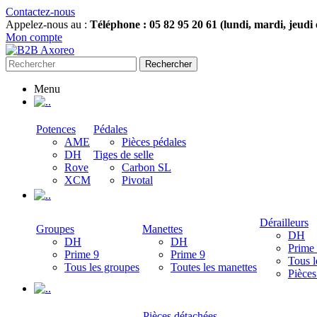
Contactez-nous
Appelez-nous au :
Téléphone : 05 82 95 20 61 (lundi, mardi, jeudi
Mon compte
Rechercher
Menu
.
Potences
Pédales
AME
Pièces pédales
DH
Tiges de selle
Rove
Carbon SL
XCM
Pivotal
.
Dérailleurs
Groupes
Manettes
DH
DH
DH
Prime
Prime 9
Prime 9
Tous l
Tous les groupes
Toutes les manettes
Pièces
.
Pièces détachées