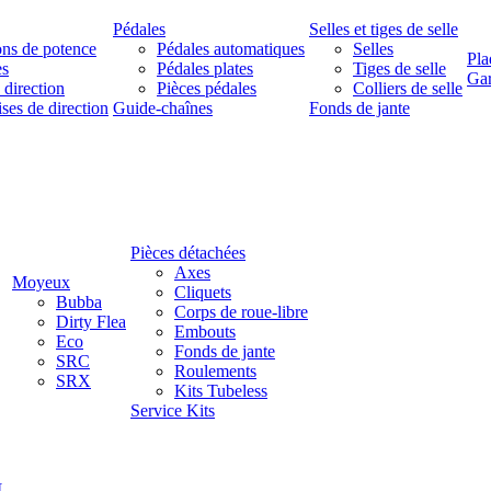
Pédales
Selles et tiges de selle
ns de potence
Pédales automatiques
Selles
Pla
es
Pédales plates
Tiges de selle
Ga
 direction
Pièces pédales
Colliers de selle
ises de direction
Guide-chaînes
Fonds de jante
Pièces détachées
Axes
Moyeux
Cliquets
Bubba
Corps de roue-libre
Dirty Flea
Embouts
Eco
Fonds de jante
SRC
Roulements
SRX
Kits Tubeless
Service Kits
L