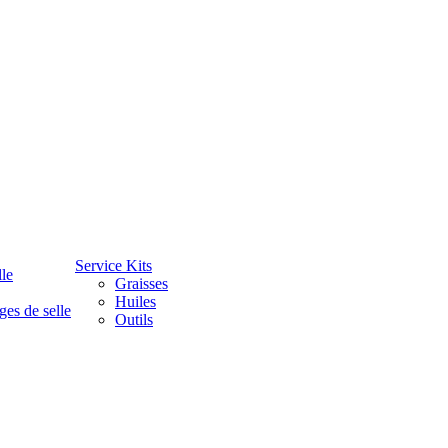
Service Kits
lle
Graisses
Huiles
ges de selle
Outils