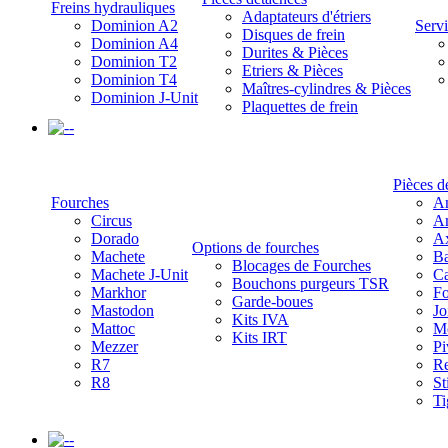
Freins hydrauliques
Adaptateurs d'étriers
Dominion A2
Servi
Disques de frein
Dominion A4
Durites & Pièces
Dominion T2
Etriers & Pièces
Dominion T4
Maîtres-cylindres & Pièces
Dominion J-Unit
Plaquettes de frein
-
Pièces d
Fourches
Am
Circus
Am
Dorado
A
Options de fourches
Machete
Ba
Blocages de Fourches
Machete J-Unit
Ca
Bouchons purgeurs TSR
Markhor
Fo
Garde-boues
Mastodon
Jo
Kits IVA
Mattoc
Mo
Kits IRT
Mezzer
Pi
R7
Re
R8
St
Ti
-