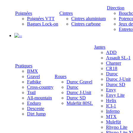
Direction
Poignées
Cintres
Boucho
Poignées VTT
Cintres aluminium
Potenc
Bagues Lock-on
Cintres carbone
Jeux de
Entreto
-
Jantes
ADD
Assault SL-1
Charger
Pratiques
CR18
BMX
Duroc
Gravel
Roues
Duroc J-Unit
Fatbike
Duroc Gravel
Duroc SD
Cross-country
Duroc
Envy
Trail
Duroc J-Unit
Envy Lite
All-mountain
Duroc SD
Helix
Enduro
Mulefüt 80SL
ICI-1
Descente
Inferno
Dirt Jump
MTX
Mulefüt
Rhyno Lite
Rhyno Lite X