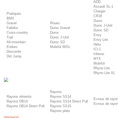
ADD
Assault SL-1
Charger
Pratiques
CR18
BMX
Duroc
Gravel
Roues
Duroc J-Unit
Fatbike
Duroc Gravel
Duroc SD
Cross-country
Duroc
Envy
Trail
Duroc J-Unit
Envy Lite
All-mountain
Duroc SD
Helix
Enduro
Mulefüt 80SL
ICI-1
Descente
Inferno
Dirt Jump
MTX
Mulefüt
Rhyno Lite
Rhyno Lite XL
-
Rayons
Rayons rétreints
Rayons SS14
Ecrous de rayo
Rayons DB14
Rayons SS14 Direct Pull
Ecrous de rayon
Rayons DB14 Direct Pull
Rayons SS15
Rayons plats
PROMOS