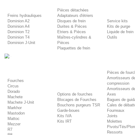
Pièces détachées
Freins hydrauliques
Adaptateurs d'étriers
Dominion A2
Disques de frein
Service kits
Dominion A4
Durites & Pièces
Kits de purge
Dominion T2
Etriers & Pièces
Liquide de frei
Dominion T4
Maîtres-cylindres &
Outils
Dominion J-Unit
Pièces
Plaquettes de frein
-
Pièces de four
Amortisseurs d
Fourches
compression
Circus
Amortisseurs d
Dorado
Options de fourches
Axes
Machete
Blocages de Fourches
Bagues de guid
Machete J-Unit
Bouchons purgeurs TSR
Cales de débat
Markhor
Garde-boues
Fourreaux
Mastodon
Kits IVA
Joints
Mattoc
Kits IRT
Molettes
Mezzer
Pivots/Tés/Plo
R7
Ressorts
R8