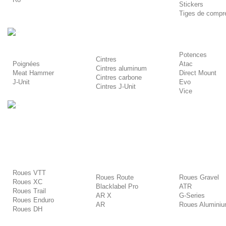
Stickers
Tiges de compr
-
Potences
Cintres
Poignées
Atac
Cintres aluminum
Meat Hammer
Direct Mount
Cintres carbone
J-Unit
Evo
Cintres J-Unit
Vice
-
Roues VTT
Roues Route
Roues Gravel
Roues XC
Blacklabel Pro
ATR
Roues Trail
AR X
G-Series
Roues Enduro
AR
Roues Alumini
Roues DH