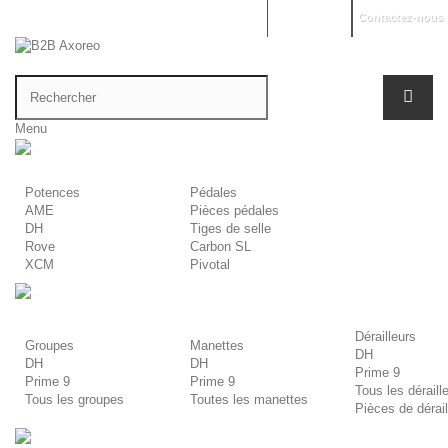
Mon compte
Contactez-nous
Menu
.
Potences
Pédales
AME
Pièces pédales
DH
Tiges de selle
Rove
Carbon SL
XCM
Pivotal
.
Dérailleurs
Groupes
Manettes
DH
DH
DH
Prime 9
Prime 9
Prime 9
Tous les déraill
Tous les groupes
Toutes les manettes
Pièces de dérail
.