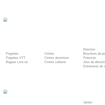
-
Direction
Poignées
Cintres
Bouchons de po
Poignées VTT
Cintres aluminium
Potences
Bagues Lock-on
Cintres carbone
Jeux de directi
Entretoises de d
-
Jantes