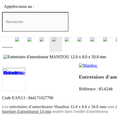
Appelez-nous au :
Téléphone : 05 82 95 20 61 (lundi, mardi, jeud
.
.
.
-
-
-
-
-
Entretoises d'a
Référence :
85-6248
Code EAN13 :
844171027790
Les
entretoises d'amortisseur Manitou 12.0 x 8.0 x 50.8 mm
sont 
buselure d'amortisseur 14 mm
insérée dans l'oeillet d'amortisseur.