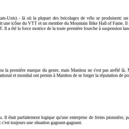
s-Unis) - là où la plupart des bricolages de vélo se produisent: un g
 une icône du VTT et un membre du Mountain Bike Hall of Fame. Il avai
 Il a été la force motrice de la toute première fourche à suspension la
nu la première marque du genre, mais Manitou ne s'est pas arrêté là.
onal et mondial ont permis à Manitou de se forger la réputation de pos
Il était parfaitement logique qu'une entreprise de freins pionnière, pa
t c'est toujours une situation gagnant-gagnant.