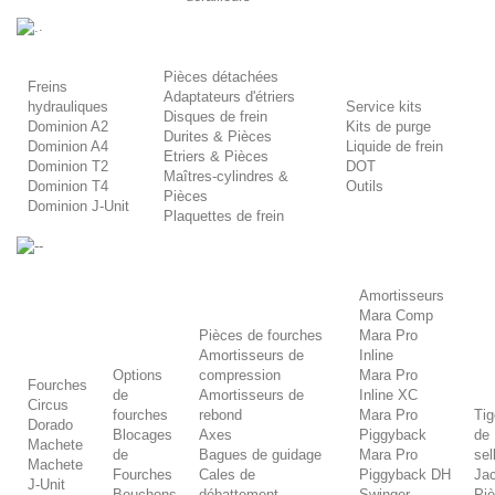
.
Pièces détachées
Freins
Adaptateurs d'étriers
hydrauliques
Service kits
Disques de frein
Dominion A2
Kits de purge
Durites & Pièces
Dominion A4
Liquide de frein
Etriers & Pièces
Dominion T2
DOT
Maîtres-cylindres &
Dominion T4
Outils
Pièces
Dominion J-Unit
Plaquettes de frein
-
Amortisseurs
Mara Comp
Pièces de fourches
Mara Pro
Amortisseurs de
Inline
Options
compression
Mara Pro
Fourches
de
Amortisseurs de
Inline XC
Circus
fourches
rebond
Mara Pro
Ti
Dorado
Blocages
Axes
Piggyback
de
Machete
de
Bagues de guidage
Mara Pro
sel
Machete
Fourches
Cales de
Piggyback DH
Ja
J-Unit
Bouchons
débattement
Swinger
Pi