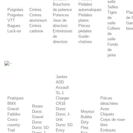
selle
Bouchons
Pédales
Selles
Poignées
Cintres
de potence
automatiques
Tiges
Pla
Poignées
Cintres
Potences
Pédales
de
de f
VTT
aluminium
Jeux de
plates
selle
Gar
Bagues
Cintres
direction
Pièces
Colliers
bou
Lock-on
carbone
Entretoises
pédales
de
de
Guide-
selle
direction
chaînes
Fonds
de
jante
-
Jantes
ADD
Assault
SL-1
Pratiques
Charger
Pièces
BMX
CR18
détachées
Roues
Gravel
Duroc
Axes
Duroc
Moyeux
Fatbike
Duroc J-
Cliquets
Gravel
Bubba
Cross-
Unit
Corps de roue-
Duroc
Dirty
country
Duroc SD
libre
Duroc SD
Flea
Trail
Envy
Embouts
Duroc J-
Eco