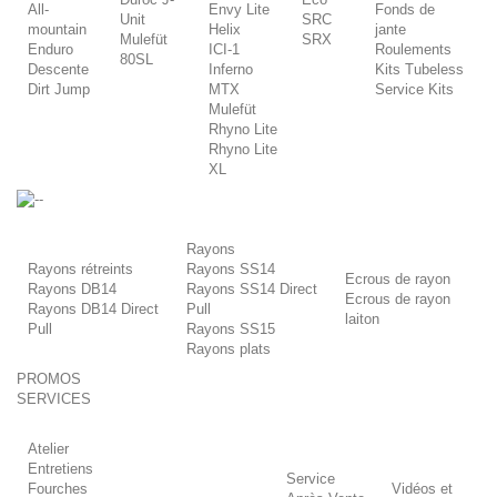
All-
Envy Lite
Fonds de
Unit
SRC
mountain
Helix
jante
Mulefüt
SRX
Enduro
ICI-1
Roulements
80SL
Descente
Inferno
Kits Tubeless
Dirt Jump
MTX
Service Kits
Mulefüt
Rhyno Lite
Rhyno Lite
XL
-
Rayons
Rayons rétreints
Rayons SS14
Ecrous de rayon
Rayons DB14
Rayons SS14 Direct
Ecrous de rayon
Rayons DB14 Direct
Pull
laiton
Pull
Rayons SS15
Rayons plats
PROMOS
SERVICES
Atelier
Entretiens
Service
Fourches
Vidéos et