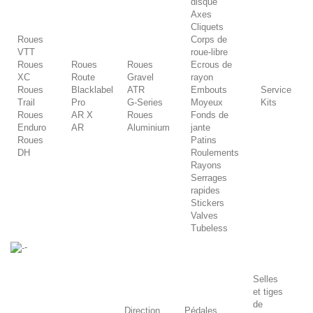
disque
Axes
Cliquets
Roues
Corps de
VTT
roue-libre
Roues
Roues
Roues
Ecrous de
XC
Route
Gravel
rayon
Roues
Blacklabel
ATR
Embouts
Service
Trail
Pro
G-Series
Moyeux
Kits
Roues
AR X
Roues
Fonds de
Enduro
AR
Aluminium
jante
Roues
Patins
DH
Roulements
Rayons
Serrages
rapides
Stickers
Valves
Tubeless
-
Selles
et tiges
de
Direction
Pédales