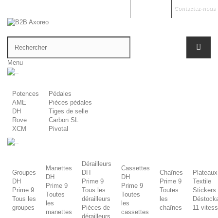
Mon compte
Contactez-nous
Menu
.
Potences
Pédales
AME
Pièces pédales
DH
Tiges de selle
Rove
Carbon SL
XCM
Pivotal
.
Dérailleurs
Manettes
Cassettes
Groupes
DH
Chaînes
Plateaux
DH
DH
DH
Prime 9
Prime 9
Textile
Prime 9
Prime 9
Prime 9
Tous les
Toutes
Stickers
Toutes
Toutes
Tous les
dérailleurs
les
Déstock
les
les
groupes
Pièces de
chaînes
11 vites
manettes
cassettes
dérailleurs