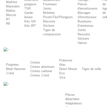
Markhor
purgeurs
Fourreaux
Pièces
de
Mastodon
TSR
Joints
d'amortisseurs
tig
Mattoc
Garde-
Molettes
Blocages
de
Mezzer
boues
Pivots/Tés/Plongeurs
d'Amortisseur
sel
R7
Kits IVA
Ressorts
Buselures
R8
Kits IRT
Stickers
Entretoises
Tiges de
Joints
compression
Ressorts
Stickers
Valves
-
Potences
Cintres
Poignées
Atac
Cintres aluminum
Meat Hammer
Direct Mount
Tiges de selle
Cintres carbone
J-Unit
Evo
Cintres J-Unit
Vice
-
Pièces
détachées
Adaptateurs