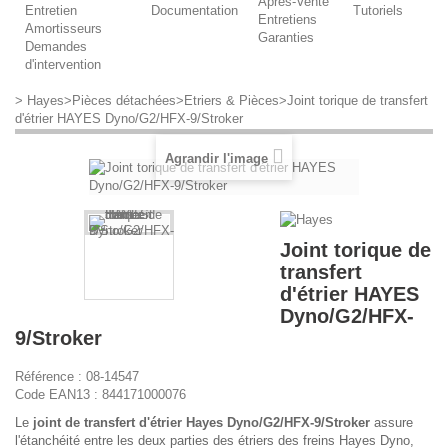
Après-Vente
Entretien
Documentation
Tutoriels
Entretiens
Amortisseurs
Garanties
Demandes
d'intervention
>
Hayes
>
Pièces détachées
>
Etriers & Pièces
>
Joint torique de transfert
d'étrier HAYES Dyno/G2/HFX-9/Stroker
Agrandir l'image
Joint torique de
transfert
d'étrier HAYES
Dyno/G2/HFX-
9/Stroker
Référence :
08-14547
Code EAN13 :
844171000076
Le
joint de transfert d'étrier Hayes Dyno/G2/HFX-9/Stroker
assure
l'étanchéité entre les deux parties des étriers des freins Hayes Dyno,