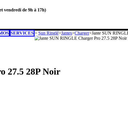
 et vendredi de 9h à 17h)
MOS
SERVICES
>
Sun Ringlé
>
Jantes
>
Charger
>
Jante SUN RINGLE 
 27.5 28P Noir