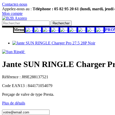
Contactez-nous
Appelez-nous au :
Téléphone : 05 82 95 20 61 (lundi, mardi, jeudi
Mon compte
Rechercher
Menu
.
.
.
-
-
-
-
-
-
PRO
Jante SUN RINGLE Charger Pro
Référence :
J89E288137521
Code EAN13 :
844171054079
Perçage de valve de type Presta.
Plus de détails