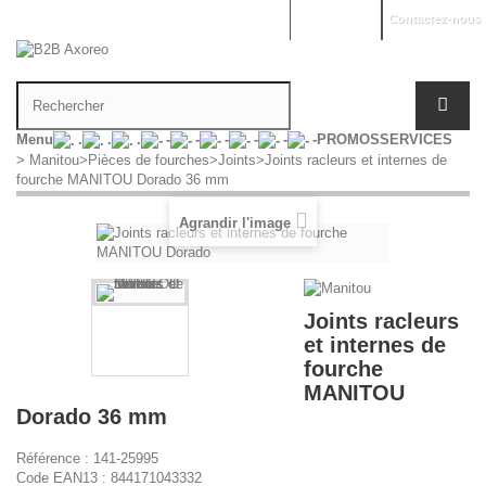
Mon compte
Contactez-nous
Menu
.
.
.
-
-
-
-
-
-
PROMOS
SERVICES
>
Manitou
>
Pièces de fourches
>
Joints
>
Joints racleurs et internes de
fourche MANITOU Dorado 36 mm
Agrandir l'image
Joints racleurs
et internes de
fourche
MANITOU
Dorado 36 mm
Référence :
141-25995
Code EAN13 :
844171043332