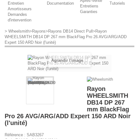
Après-Vente
Entretien
Documentation
Tutoriels
Entretiens
Amortisseurs
Garanties
Demandes
d'intervention
>
Wheelsmith
>
Rayons
>
Rayons DB14 Direct Pull
>
Rayon
WHEELSMITH DB14 DP 267 mm BlackFlag Pro 26 AVG/ARG/ADD
Expert 150 ARD Noir (l'unité)
Agrandir l'image
Rayon
WHEELSMITH
DB14 DP 267
mm BlackFlag
Pro 26 AVG/ARG/ADD Expert 150 ARD Noir
(l'unité)
Référence :
SAB3267