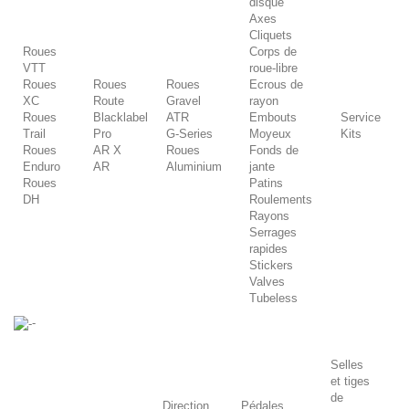
disque
Axes
Cliquets
Roues
Corps de
VTT
roue-libre
Roues
Roues
Roues
Ecrous de
XC
Route
Gravel
rayon
Roues
Blacklabel
ATR
Embouts
Service
Trail
Pro
G-Series
Moyeux
Kits
Roues
AR X
Roues
Fonds de
Enduro
AR
Aluminium
jante
Roues
Patins
DH
Roulements
Rayons
Serrages
rapides
Stickers
Valves
Tubeless
-
Selles
et tiges
de
Direction
Pédales