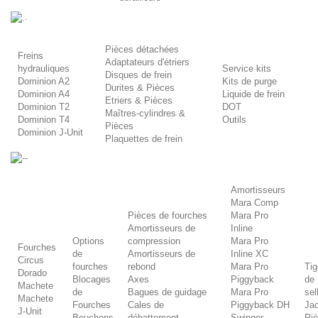
.
Pièces détachées
Freins
Adaptateurs d'étriers
hydrauliques
Service kits
Disques de frein
Dominion A2
Kits de purge
Durites & Pièces
Dominion A4
Liquide de frein
Etriers & Pièces
Dominion T2
DOT
Maîtres-cylindres &
Dominion T4
Outils
Pièces
Dominion J-Unit
Plaquettes de frein
-
Amortisseurs
Mara Comp
Pièces de fourches
Mara Pro
Amortisseurs de
Inline
Options
compression
Mara Pro
Fourches
de
Amortisseurs de
Inline XC
Circus
fourches
rebond
Mara Pro
Ti
Dorado
Blocages
Axes
Piggyback
de
Machete
de
Bagues de guidage
Mara Pro
sel
Machete
Fourches
Cales de
Piggyback DH
Ja
J-Unit
Bouchons
débattement
Swinger
Pi