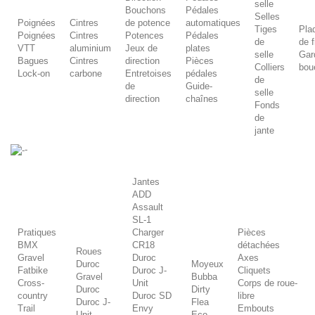
selle
Bouchons
Pédales
Selles
Poignées
Cintres
de potence
automatiques
Tiges
Pla
Poignées
Cintres
Potences
Pédales
de
de f
VTT
aluminium
Jeux de
plates
selle
Gar
Bagues
Cintres
direction
Pièces
Colliers
bou
Lock-on
carbone
Entretoises
pédales
de
de
Guide-
selle
direction
chaînes
Fonds
de
jante
-
Jantes
ADD
Assault
SL-1
Pratiques
Charger
Pièces
BMX
CR18
détachées
Roues
Gravel
Duroc
Axes
Duroc
Moyeux
Fatbike
Duroc J-
Cliquets
Gravel
Bubba
Cross-
Unit
Corps de roue-
Duroc
Dirty
country
Duroc SD
libre
Duroc J-
Flea
Trail
Envy
Embouts
Unit
Eco