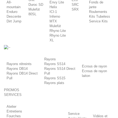
All-
Envy Lite
Fonds de
Duroc SD
SRC
mountain
Helix
jante
Mulefüt
SRX
Enduro
ICI-1
Roulements
80SL
Descente
Inferno
Kits Tubeless
Dirt Jump
MTX
Service Kits
Mulefüt
Rhyno Lite
Rhyno Lite
XL
-
Rayons
Rayons rétreints
Rayons SS14
Ecrous de rayon
Rayons DB14
Rayons SS14 Direct
Ecrous de rayon
Rayons DB14 Direct
Pull
laiton
Pull
Rayons SS15
Rayons plats
PROMOS
SERVICES
Atelier
Entretiens
Service
Fourches
Vidéos et