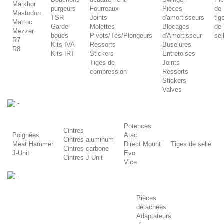
Markhor
purgeurs
Fourreaux
Pièces
de
Mastodon
TSR
Joints
d'amortisseurs
tig
Mattoc
Garde-
Molettes
Blocages
de
Mezzer
boues
Pivots/Tés/Plongeurs
d'Amortisseur
sel
R7
Kits IVA
Ressorts
Buselures
R8
Kits IRT
Stickers
Entretoises
Tiges de
Joints
compression
Ressorts
Stickers
Valves
-
Potences
Cintres
Poignées
Atac
Cintres aluminum
Meat Hammer
Direct Mount
Tiges de selle
Cintres carbone
J-Unit
Evo
Cintres J-Unit
Vice
-
Pièces
détachées
Adaptateurs