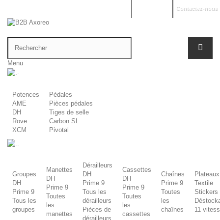
Mon compte
Contactez-nous
Menu
.
Potences
Pédales
AME
Pièces pédales
DH
Tiges de selle
Rove
Carbon SL
XCM
Pivotal
.
Dérailleurs
Manettes
Cassettes
Groupes
DH
Chaînes
Plateaux
DH
DH
DH
Prime 9
Prime 9
Textile
Prime 9
Prime 9
Prime 9
Tous les
Toutes
Stickers
Toutes
Toutes
Tous les
dérailleurs
les
Déstock
les
les
groupes
Pièces de
chaînes
11 vites
manettes
cassettes
dérailleurs