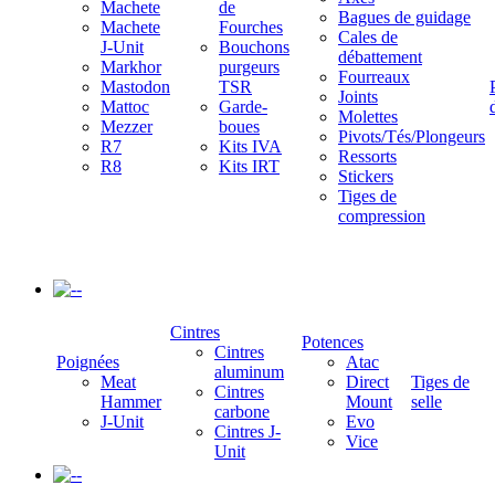
Machete
de
Bagues de guidage
Machete
Fourches
Cales de
J-Unit
Bouchons
débattement
Markhor
purgeurs
Fourreaux
Mastodon
TSR
Joints
Mattoc
Garde-
Molettes
Mezzer
boues
Pivots/Tés/Plongeurs
R7
Kits IVA
Ressorts
R8
Kits IRT
Stickers
Tiges de
compression
-
Cintres
Potences
Cintres
Poignées
Atac
aluminum
Meat
Direct
Tiges de
Cintres
Hammer
Mount
selle
carbone
J-Unit
Evo
Cintres J-
Vice
Unit
-