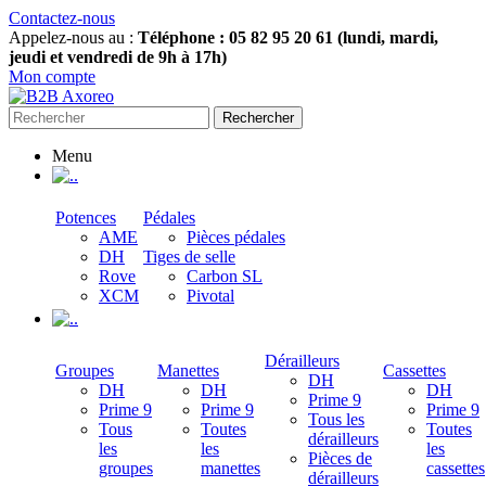
Contactez-nous
Appelez-nous au :
Téléphone : 05 82 95 20 61 (lundi, mardi,
jeudi et vendredi de 9h à 17h)
Mon compte
Rechercher
Menu
.
Potences
Pédales
AME
Pièces pédales
DH
Tiges de selle
Rove
Carbon SL
XCM
Pivotal
.
Dérailleurs
Groupes
Manettes
Cassettes
DH
DH
DH
DH
Prime 9
Prime 9
Prime 9
Prime 9
Tous les
Tous
Toutes
Toutes
dérailleurs
les
les
les
Pièces de
groupes
manettes
cassettes
dérailleurs