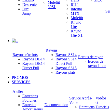
Enduro
Helix
SRX
Mulefüt
Descente
ICI-1
80SL
Dirt
Inferno
Se
Jump
MTX
Mulefüt
Rhyno
Lite
Rhyno
Lite XL
-
Rayons
Rayons rétreints
Rayons SS14
Ecrous de rayon
Rayons DB14
Rayons SS14
Ecrous de
Rayons DB14
Direct Pull
rayon laiton
Direct Pull
Rayons SS15
Rayons plats
PROMOS
SERVICES
Atelier
Entretiens
Service Après-
Vidéos
Fourches
Vente
et
Entretien
Documentation
Entretiens
Tutoriels
Amortisseurs