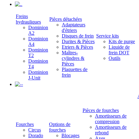
.
Freins
Pièces détachées
hydrauliques
Adaptateurs
Dominion
d'étriers
A2
Disques de frein
Service kits
Dominion
Durites & Pièces
Kits de purge
A4
Etriers & Pièces
Liquide de
Dominion
Maîtres-
frein DOT
T2
cylindres &
Outils
Dominion
Pièces
T4
Plaquettes de
Dominion
frein
J-Unit
-
Pièces de fourches
Amortisseurs de
compression
Fourches
Options de
Amortisseurs de
Circus
fourches
rebond
Dorado
Blocages
Axes