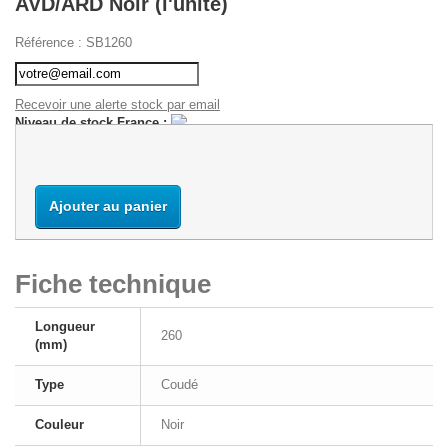
AVD/ARD Noir (l'unité)
Référence :
SB1260
Recevoir une alerte stock par email
Niveau de stock France :
Ajouter au panier
Fiche technique
Longueur
260
(mm)
Type
Coudé
Couleur
Noir