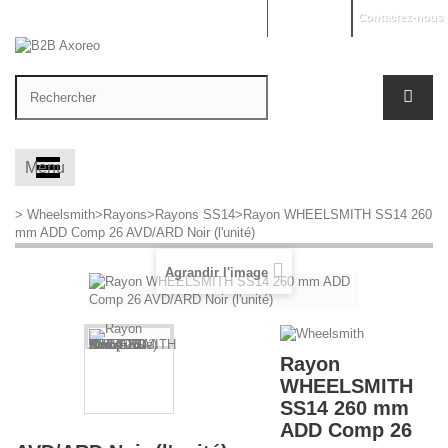
Mon compte
Contactez-nous
Menu
>
Wheelsmith
>
Rayons
>
Rayons SS14
>
Rayon WHEELSMITH SS14 260
mm ADD Comp 26 AVD/ARD Noir (l'unité)
Agrandir l'image
Rayon
WHEELSMITH
SS14 260 mm
ADD Comp 26