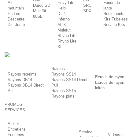
All-
Envy Lite
Fonds de
Duroc SD
SRC
mountain
Helix
jante
Mulefüt
SRX
Enduro
ICI-1
Roulements
80SL
Descente
Inferno
Kits Tubeless
Dirt Jump
MTX
Service Kits
Mulefüt
Rhyno Lite
Rhyno Lite
XL
-
Rayons
Rayons rétreints
Rayons SS14
Ecrous de rayon
Rayons DB14
Rayons SS14 Direct
Ecrous de rayon
Rayons DB14 Direct
Pull
laiton
Pull
Rayons SS15
Rayons plats
PROMOS
SERVICES
Atelier
Entretiens
Service
Fourches
Vidéos et