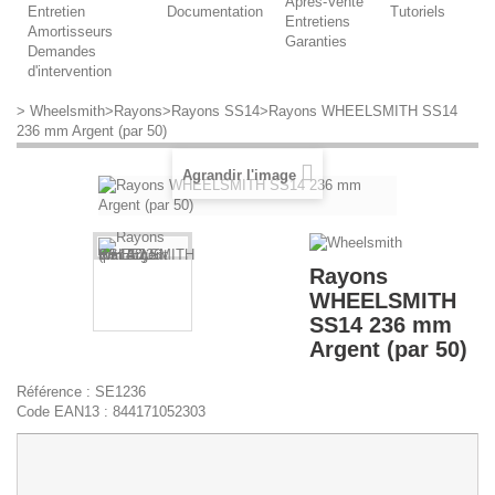
Après-Vente
Entretien
Documentation
Tutoriels
Entretiens
Amortisseurs
Garanties
Demandes
d'intervention
>
Wheelsmith
>
Rayons
>
Rayons SS14
>
Rayons WHEELSMITH SS14
236 mm Argent (par 50)
Agrandir l'image
Rayons
WHEELSMITH
SS14 236 mm
Argent (par 50)
Référence :
SE1236
Code EAN13 :
844171052303
Niveau de stock France :