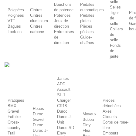
selle
Bouchons
Pédales
Selles
Poignées
Cintres
de potence
automatiques
Tiges
Pla
Poignées
Cintres
Potences
Pédales
de
de f
VTT
aluminium
Jeux de
plates
selle
Gar
Bagues
Cintres
direction
Pièces
Colliers
bou
Lock-on
carbone
Entretoises
pédales
de
de
Guide-
selle
direction
chaînes
Fonds
de
jante
-
Jantes
ADD
Assault
SL-1
Pratiques
Charger
Pièces
BMX
CR18
détachées
Roues
Gravel
Duroc
Axes
Duroc
Moyeux
Fatbike
Duroc J-
Cliquets
Gravel
Bubba
Cross-
Unit
Corps de roue-
Duroc
Dirty
country
Duroc SD
libre
Duroc J-
Flea
Trail
Envy
Embouts
Unit
Eco