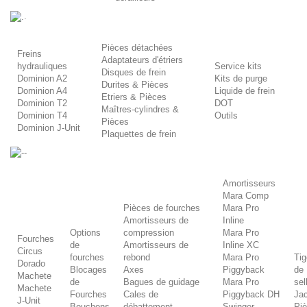
.
Pièces détachées
Freins
Adaptateurs d'étriers
hydrauliques
Service kits
Disques de frein
Dominion A2
Kits de purge
Durites & Pièces
Dominion A4
Liquide de frein
Etriers & Pièces
Dominion T2
DOT
Maîtres-cylindres &
Dominion T4
Outils
Pièces
Dominion J-Unit
Plaquettes de frein
-
Amortisseurs
Mara Comp
Pièces de fourches
Mara Pro
Amortisseurs de
Inline
Options
compression
Mara Pro
Fourches
de
Amortisseurs de
Inline XC
Circus
fourches
rebond
Mara Pro
Ti
Dorado
Blocages
Axes
Piggyback
de
Machete
de
Bagues de guidage
Mara Pro
sel
Machete
Fourches
Cales de
Piggyback DH
Ja
J-Unit
Bouchons
débattement
Swinger
Pi