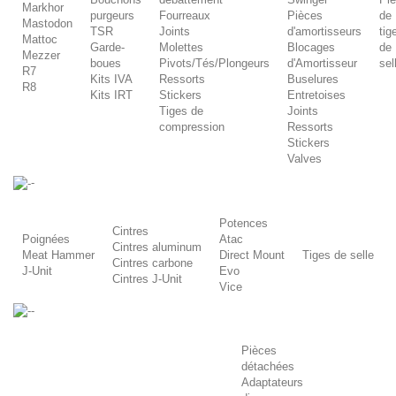
Markhor
purgeurs
Fourreaux
Pièces
de
Mastodon
TSR
Joints
d'amortisseurs
tig
Mattoc
Garde-
Molettes
Blocages
de
Mezzer
boues
Pivots/Tés/Plongeurs
d'Amortisseur
sel
R7
Kits IVA
Ressorts
Buselures
R8
Kits IRT
Stickers
Entretoises
Tiges de
Joints
compression
Ressorts
Stickers
Valves
-
Potences
Cintres
Poignées
Atac
Cintres aluminum
Meat Hammer
Direct Mount
Tiges de selle
Cintres carbone
J-Unit
Evo
Cintres J-Unit
Vice
-
Pièces
détachées
Adaptateurs