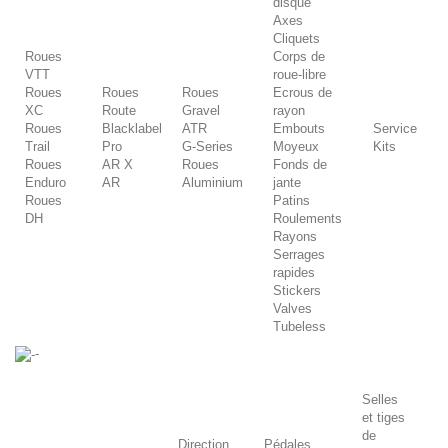
disque
Axes
Cliquets
Roues
Corps de
VTT
roue-libre
Roues
Roues
Roues
Ecrous de
XC
Route
Gravel
rayon
Roues
Blacklabel
ATR
Embouts
Service
Trail
Pro
G-Series
Moyeux
Kits
Roues
AR X
Roues
Fonds de
Enduro
AR
Aluminium
jante
Roues
Patins
DH
Roulements
Rayons
Serrages
rapides
Stickers
Valves
Tubeless
-
Selles
et tiges
de
Direction
Pédales