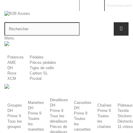
Mon compte
Contactez-nous
Menu
.
Potences
Pédales
AME
Pièces pédales
DH
Tiges de selle
Rove
Carbon SL
XCM
Pivotal
.
Dérailleurs
Manettes
Cassettes
Groupes
DH
Chaînes
Plateaux
DH
DH
DH
Prime 9
Prime 9
Textile
Prime 9
Prime 9
Prime 9
Tous les
Toutes
Stickers
Toutes
Toutes
Tous les
dérailleurs
les
Déstock
les
les
groupes
Pièces de
chaînes
11 vites
manettes
cassettes
dérailleurs