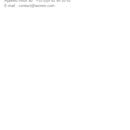
Appelez-nous au :
+33 (0)5 82 95 20 61
E-mail :
contact@axoreo.com