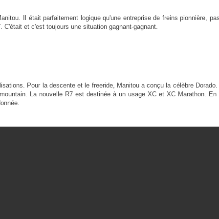
tou. Il était parfaitement logique qu'une entreprise de freins pionnière, pass
 C'était et c'est toujours une situation gagnant-gagnant.
sations. Pour la descente et le freeride, Manitou a conçu la célèbre Dorado.
ll-mountain. La nouvelle R7 est destinée à un usage XC et XC Marathon. En di
donnée.