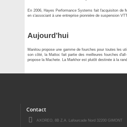
En 2006, Hayes Performance Systems fait l'acquisiton de Mani
en s'associant à une entreprise pionnière de suspension VTT.
Aujourd'hui
Manitou propose une gamme de fourches pour toutes les utili
son côté, la Mattoc fait partie des meilleures fourches d'a
propose la Machete. La Markhor est plutôt destinée à la ran
Contact
AXOREO, 8B Z.A. Lafourcade Nord 32200 GIMONT