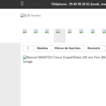
Appelez-nous au :
Téléphone : 05 82 95 20 61 (lundi, mar
.
.
.
-
-
-
-
Manitou
Pièces de fourches
Ressorts
l'image