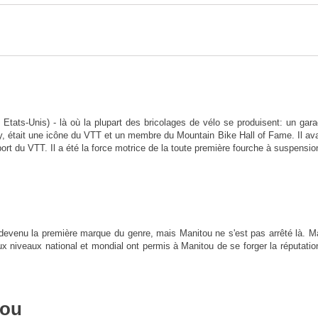
Etats-Unis) - là où la plupart des bricolages de vélo se produisent: un garag
 était une icône du VTT et un membre du Mountain Bike Hall of Fame. Il avait 
rt du VTT. Il a été la force motrice de la toute première fourche à suspensi
 devenu la première marque du genre, mais Manitou ne s'est pas arrêté là. 
niveaux national et mondial ont permis à Manitou de se forger la réputatio
tou