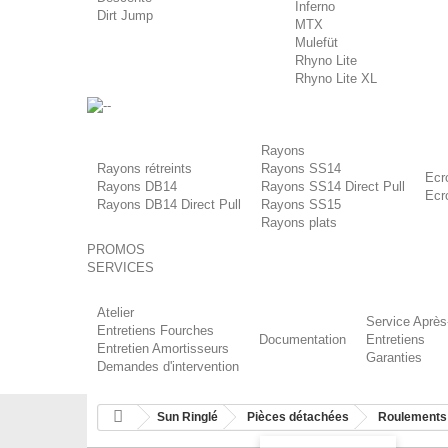
Inferno
Dirt Jump
MTX
Mulefüt
Rhyno Lite
Rhyno Lite XL
-
Rayons
Rayons rétreints
Rayons SS14
Ecr
Rayons DB14
Rayons SS14 Direct Pull
Ecr
Rayons DB14 Direct Pull
Rayons SS15
Rayons plats
PROMOS
SERVICES
Atelier
Service Après
Entretiens Fourches
Documentation
Entretiens
Entretien Amortisseurs
Garanties
Demandes d'intervention
Sun Ringlé
Pièces détachées
Roulements