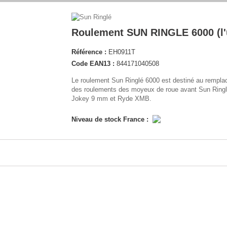
Roulement SUN RINGLE 6000 (l'
Référence :
EH0911T
Code EAN13 :
844171040508
Le roulement Sun Ringlé 6000 est destiné au rempl
des roulements des moyeux de roue avant Sun Ringl
Jokey 9 mm et Ryde XMB.
Niveau de stock France :