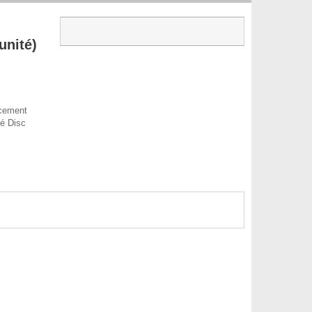
unité)
acement
é Disc