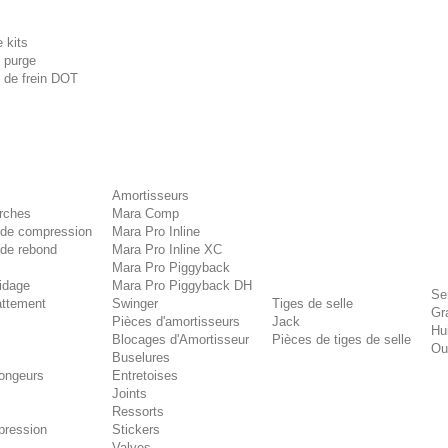
 kits
e purge
e de frein DOT
Amortisseurs
rches
Mara Comp
 de compression
Mara Pro Inline
 de rebond
Mara Pro Inline XC
Mara Pro Piggyback
idage
Mara Pro Piggyback DH
Se
attement
Swinger
Tiges de selle
Gr
Pièces d'amortisseurs
Jack
Hu
Blocages d'Amortisseur
Pièces de tiges de selle
Out
Buselures
longeurs
Entretoises
Joints
Ressorts
pression
Stickers
Valves