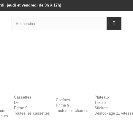
di, jeudi et vendredi de 9h à 17h)
Cassettes
Plateaux
Chaînes
DH
Textile
Prime 9
Prime 9
Stickers
eurs
Toutes les chaînes
Toutes les cassettes
Déstockage 11 vitess
leurs