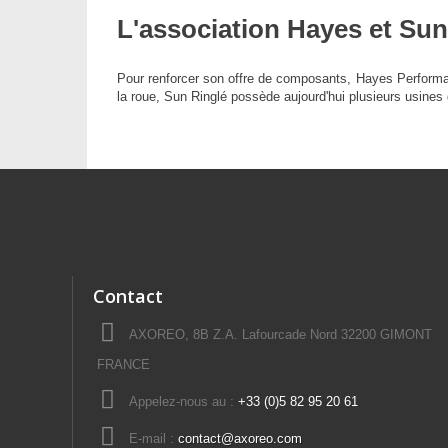
L'association Hayes et Su
Pour renforcer son offre de composants, Hayes Performanc
la roue, Sun Ringlé possède aujourd'hui plusieurs usines
Contact
AXOREO, 8B Z.A. Lafourcade Nord 32200 GIMONT
FRANCE
Appelez-nous au :
+33 (0)5 82 95 20 61
E-mail :
contact@axoreo.com