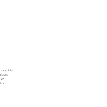
rvice Kits
aisses
iles
ils