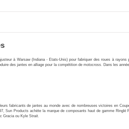
ès
justeur à Warsaw (Indiana - Etats-Unis) pour fabriquer des roues à rayons po
duire des jantes en alliage pour la compétition de motocross. Dans les an
leurs fabricants de jantes au monde avec de nombreuses victoires en Co
1997, Sun Products achète la marque de composants haut de gamme Ringlé 
c Gracia ou Kyle Strait.