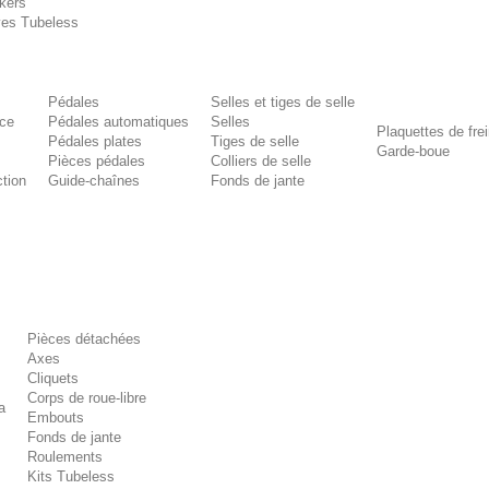
kers
ves Tubeless
Pédales
Selles et tiges de selle
ce
Pédales automatiques
Selles
Plaquettes de fre
Pédales plates
Tiges de selle
Garde-boue
Pièces pédales
Colliers de selle
ction
Guide-chaînes
Fonds de jante
Pièces détachées
Axes
Cliquets
Corps de roue-libre
a
Embouts
Fonds de jante
Roulements
Kits Tubeless