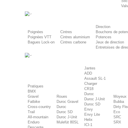
Stic
Val
-
Direction
Poignées
Cintres
Bouchons de poten
Poignées VTT
Cintres aluminium
Potences
Bagues Lock-on
Cintres carbone
Jeux de direction
Entretoises de dire
-
Jantes
ADD
Assault SL-1
Charger
Pratiques
CR18
BMX
Duroc
Gravel
Roues
Moyeux
Duroc J-Unit
Fatbike
Duroc Gravel
Bubba
Duroc SD
Cross-country
Duroc
Dirty Fle
Envy
Trail
Duroc SD
Eco
Envy Lite
All-mountain
Duroc J-Unit
SRC
Helix
Enduro
Mulefüt 80SL
SRX
ICI-1
Descente