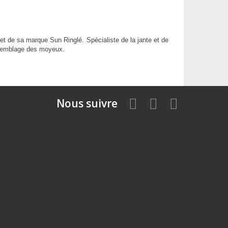
et de sa marque Sun Ringlé. Spécialiste de la jante et de
assemblage des moyeux.
Nous suivre