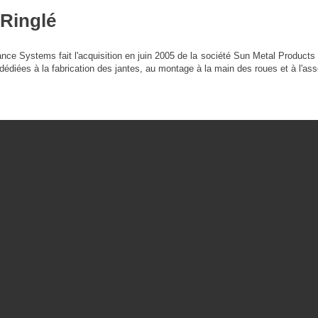
nRinglé
e Systems fait l'acquisition en juin 2005 de la société Sun Metal Products 
 dédiées à la fabrication des jantes, au montage à la main des roues et à l'