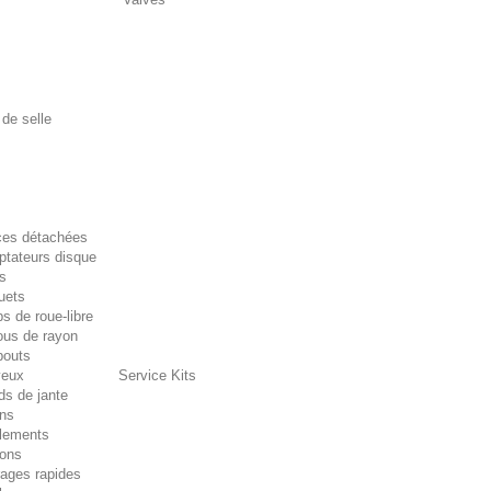
 de selle
ces détachées
ptateurs disque
s
uets
s de roue-libre
ous de rayon
outs
eux
Service Kits
ds de jante
ins
lements
ons
rages rapides