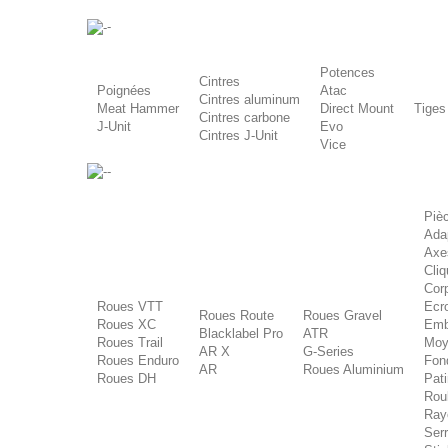
-
Potences
Cintres
Poignées
Atac
Cintres aluminum
Meat Hammer
Direct Mount
Tiges
Cintres carbone
J-Unit
Evo
Cintres J-Unit
Vice
-
Piè
Ada
Axe
Cliq
Corp
Roues VTT
Ecr
Roues Route
Roues Gravel
Roues XC
Emb
Blacklabel Pro
ATR
Roues Trail
Moy
AR X
G-Series
Roues Enduro
Fon
AR
Roues Aluminium
Roues DH
Pat
Rou
Ray
Ser