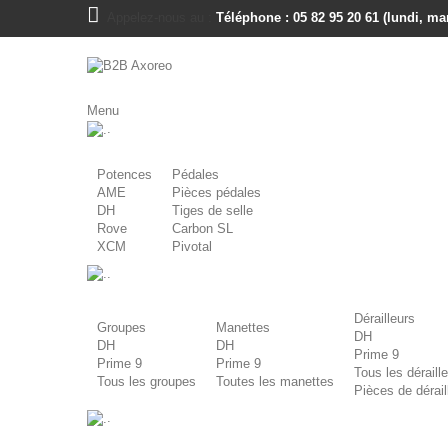
Appelez-nous au :
Téléphone : 05 82 95 20 61 (lundi, mar
Menu
.
Potences
Pédales
AME
Pièces pédales
DH
Tiges de selle
Rove
Carbon SL
XCM
Pivotal
.
Dérailleurs
Groupes
Manettes
DH
DH
DH
Prime 9
Prime 9
Prime 9
Tous les déraill
Tous les groupes
Toutes les manettes
Pièces de dérail
.