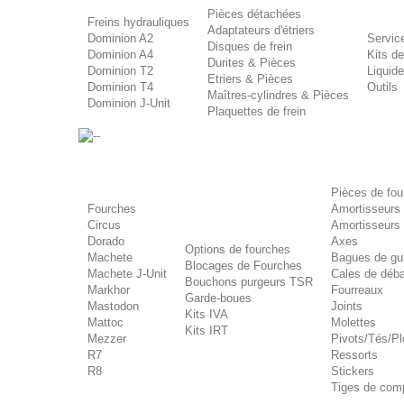
Pièces détachées
Freins hydrauliques
Adaptateurs d'étriers
Dominion A2
Service
Disques de frein
Dominion A4
Kits d
Durites & Pièces
Dominion T2
Liquid
Etriers & Pièces
Dominion T4
Outils
Maîtres-cylindres & Pièces
Dominion J-Unit
Plaquettes de frein
-
Pièces de fou
Fourches
Amortisseurs
Circus
Amortisseurs
Dorado
Axes
Options de fourches
Machete
Bagues de gu
Blocages de Fourches
Machete J-Unit
Cales de déb
Bouchons purgeurs TSR
Markhor
Fourreaux
Garde-boues
Mastodon
Joints
Kits IVA
Mattoc
Molettes
Kits IRT
Mezzer
Pivots/Tés/P
R7
Ressorts
R8
Stickers
Tiges de com