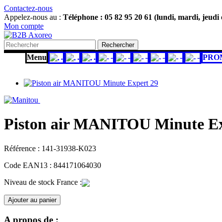
Contactez-nous
Appelez-nous au :
Téléphone : 05 82 95 20 61 (lundi, mardi, jeudi
Mon compte
Rechercher
Menu
.
.
.
-
-
-
-
-
-
PRO
Piston air MANITOU Minute Ex
Référence :
141-31938-K023
Code EAN13 :
844171064030
Niveau de stock France :
Ajouter au panier
A propos de :