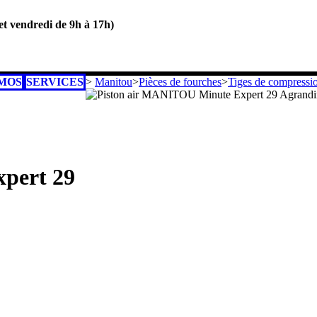
 et vendredi de 9h à 17h)
MOS
SERVICES
>
Manitou
>
Pièces de fourches
>
Tiges de compressi
Agrandir
pert 29