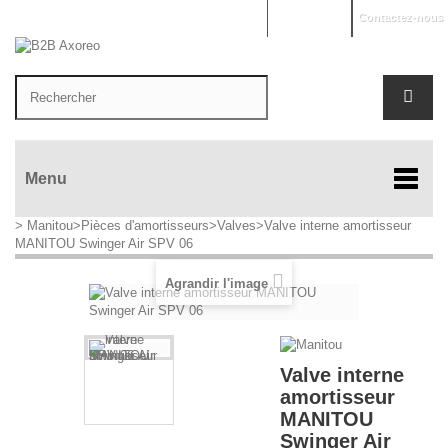
Mon compte
Contactez-nous
Menu
>
Manitou
>
Pièces d'amortisseurs
>
Valves
>
Valve interne amortisseur
MANITOU Swinger Air SPV 06
Agrandir l'image
Valve interne
amortisseur
MANITOU
Swinger Air