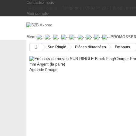
Contactez-nous
Appelez-nous au :
Téléphone : 05 82 95 20 61 (lundi, mardi
Mon compte
Menu
.
.
.
-
-
-
-
-
-
PROMOS
SER
Sun Ringlé
Pièces détachées
Embouts
Agrandir l'image