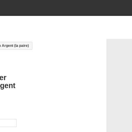
rgent (la paire)
er
rgent