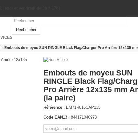
, jeudi et vendredi de 9h à 17h)
Rechercher
VICES
Embouts de moyeu SUN RINGLE Black Flag/Charger Pro Arrière 12x135 mm A
Embouts de moyeu SUN
RINGLE Black Flag/Charg
Pro Arrière 12x135 mm A
(la paire)
Référence :
EM71R816CAP135
Code EAN13 :
844171040973