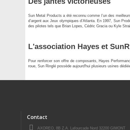
Des jantes victorieuses
Sun Metal Products a été reconnu comme l’un des meilleur
d’argent aux Jeux olympiques d’Atlanta. En 1997, Sun Pro
des pilotes tels que Brian Lopes, Cédric Gracia ou Kyle Strai
L'association Hayes et SunR
Pour renforcer son offre de composants, Hayes Performance 
roue, Sun Ringlé possède aujourd'hui plusieurs usines dédié
Contact
AXOREO, 8B Z.A. Lafourcade Nord 32200 GIMONT