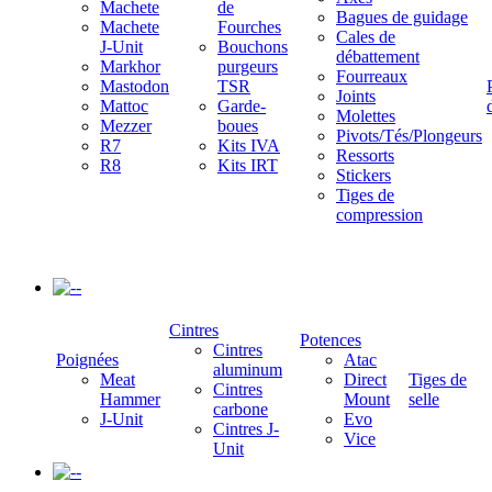
Machete
de
Bagues de guidage
Machete
Fourches
Cales de
J-Unit
Bouchons
débattement
Markhor
purgeurs
Fourreaux
Mastodon
TSR
Joints
Mattoc
Garde-
Molettes
Mezzer
boues
Pivots/Tés/Plongeurs
R7
Kits IVA
Ressorts
R8
Kits IRT
Stickers
Tiges de
compression
-
Cintres
Potences
Cintres
Poignées
Atac
aluminum
Meat
Direct
Tiges de
Cintres
Hammer
Mount
selle
carbone
J-Unit
Evo
Cintres J-
Vice
Unit
-