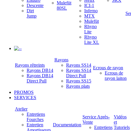
Enduro
Helix
SRX
Mulefüt
Descente
ICI-1
80SL
Dirt
Inferno
Se
Jump
MTX
Mulefüt
Rhyno
Lite
Rhyno
Lite XL
-
Rayons
Rayons rétreints
Rayons SS14
Ecrous de rayon
Rayons DB14
Rayons SS14
Ecrous de
Rayons DB14
Direct Pull
rayon laiton
Direct Pull
Rayons SS15
Rayons plats
PROMOS
SERVICES
Atelier
Entretiens
Service Après-
Vidéos
Fourches
Vente
et
Entretien
Documentation
Entretiens
Tutoriels
Amortisseurs