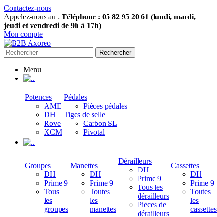
Contactez-nous
Appelez-nous au :
Téléphone : 05 82 95 20 61 (lundi, mardi,
jeudi et vendredi de 9h à 17h)
Mon compte
Rechercher
Menu
.
Potences
Pédales
AME
Pièces pédales
DH
Tiges de selle
Rove
Carbon SL
XCM
Pivotal
.
Dérailleurs
Groupes
Manettes
Cassettes
DH
DH
DH
DH
Prime 9
Prime 9
Prime 9
Prime 9
Tous les
Tous
Toutes
Toutes
dérailleurs
les
les
les
Pièces de
groupes
manettes
cassettes
dérailleurs