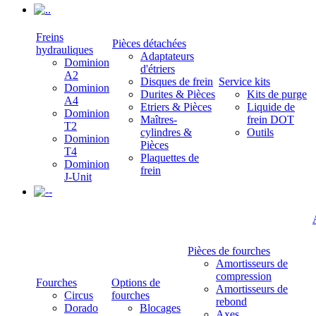
.
Freins
Pièces détachées
hydrauliques
Adaptateurs
Dominion
d'étriers
A2
Disques de frein
Service kits
Dominion
Durites & Pièces
Kits de purge
A4
Etriers & Pièces
Liquide de
Dominion
Maîtres-
frein DOT
T2
cylindres &
Outils
Dominion
Pièces
T4
Plaquettes de
Dominion
frein
J-Unit
-
Pièces de fourches
Amortisseurs de
compression
Fourches
Options de
Amortisseurs de
Circus
fourches
rebond
Dorado
Blocages
Axes