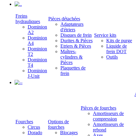
.
Freins
Pièces détachées
hydrauliques
Adaptateurs
Dominion
d'étriers
A2
Disques de frein
Service kits
Dominion
Durites & Pièces
Kits de purge
A4
Etriers & Pièces
Liquide de
Dominion
Maîtres-
frein DOT
T2
cylindres &
Outils
Dominion
Pièces
T4
Plaquettes de
Dominion
frein
J-Unit
-
Pièces de fourches
Amortisseurs de
compression
Fourches
Options de
Amortisseurs de
Circus
fourches
rebond
Dorado
Blocages
Axes