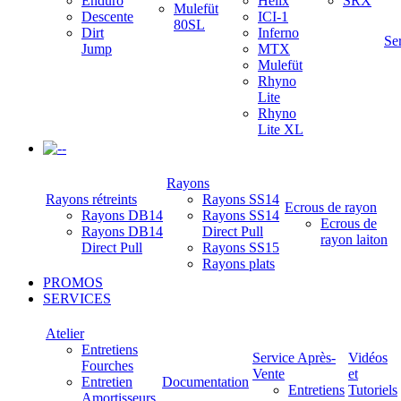
Enduro
Helix
SRX
Mulefüt
Descente
ICI-1
80SL
Dirt
Inferno
Se
Jump
MTX
Mulefüt
Rhyno
Lite
Rhyno
Lite XL
-
Rayons
Rayons rétreints
Rayons SS14
Ecrous de rayon
Rayons DB14
Rayons SS14
Ecrous de
Rayons DB14
Direct Pull
rayon laiton
Direct Pull
Rayons SS15
Rayons plats
PROMOS
SERVICES
Atelier
Entretiens
Service Après-
Vidéos
Fourches
Vente
et
Entretien
Documentation
Entretiens
Tutoriels
Amortisseurs