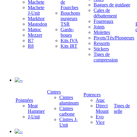
Machete
de
Bagues de guidage
Machete
Fourches
Cales de
J-Unit
Bouchons
débattement
Markhor
purgeurs
Fourreaux
Mastodon
TSR
Joints
Mattoc
Garde-
Molettes
Mezzer
boues
Pivots/Tés/Plongeurs
R7
Kits IVA
Ressorts
R8
Kits IRT
Stickers
Tiges de
compression
-
Cintres
Potences
Cintres
Poignées
Atac
aluminum
Meat
Direct
Tiges de
Cintres
Hammer
Mount
selle
carbone
J-Unit
Evo
Cintres J-
Vice
Unit
-