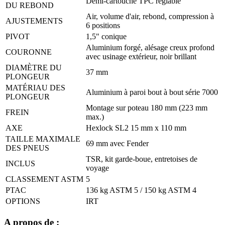
Demi-cartouche TPC réglable
DU REBOND
Air, volume d'air, rebond, compression à
AJUSTEMENTS
6 positions
PIVOT
1,5" conique
Aluminium forgé, alésage creux profond
COURONNE
avec usinage extérieur, noir brillant
DIAMÈTRE DU
37 mm
PLONGEUR
MATÉRIAU DES
Aluminium à paroi bout à bout série 7000
PLONGEUR
Montage sur poteau 180 mm (223 mm
FREIN
max.)
AXE
Hexlock SL2 15 mm x 110 mm
TAILLE MAXIMALE
69 mm avec Fender
DES PNEUS
TSR, kit garde-boue, entretoises de
INCLUS
voyage
CLASSEMENT ASTM
5
PTAC
136 kg ASTM 5 / 150 kg ASTM 4
OPTIONS
IRT
A propos de :