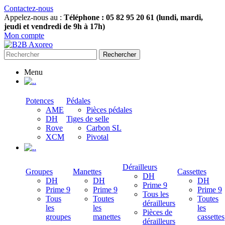
Contactez-nous
Appelez-nous au :
Téléphone : 05 82 95 20 61 (lundi, mardi,
jeudi et vendredi de 9h à 17h)
Mon compte
Rechercher
Menu
.
Potences
Pédales
AME
Pièces pédales
DH
Tiges de selle
Rove
Carbon SL
XCM
Pivotal
.
Dérailleurs
Groupes
Manettes
Cassettes
DH
DH
DH
DH
Prime 9
Prime 9
Prime 9
Prime 9
Tous les
Tous
Toutes
Toutes
dérailleurs
les
les
les
Pièces de
groupes
manettes
cassettes
dérailleurs