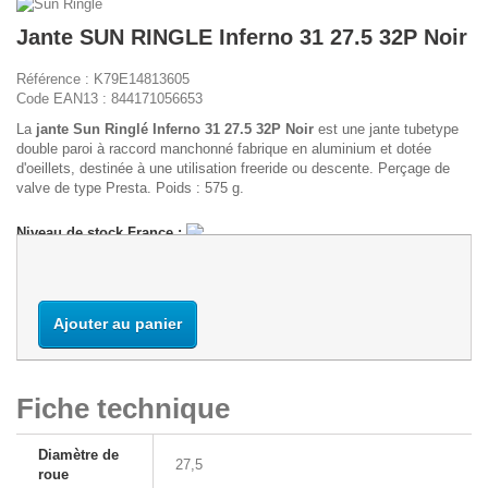
Jante SUN RINGLE Inferno 31 27.5 32P Noir
Référence :
K79E14813605
Code EAN13 :
844171056653
La
jante Sun Ringlé Inferno 31 27.5 32P Noir
est une jante tubetype
double paroi à raccord manchonné fabrique en aluminium et dotée
d'oeillets, destinée à une utilisation freeride ou descente. Perçage de
valve de type Presta. Poids : 575 g.
Niveau de stock France :
Ajouter au panier
Fiche technique
Diamètre de
27,5
roue