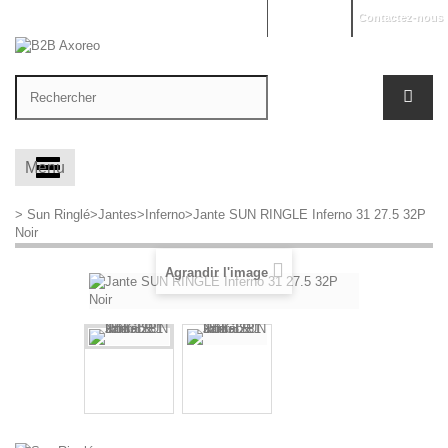
Mon compte
Contactez-nous
Menu
>
Sun Ringlé
>
Jantes
>
Inferno
>
Jante SUN RINGLE Inferno 31 27.5 32P
Noir
Agrandir l'image