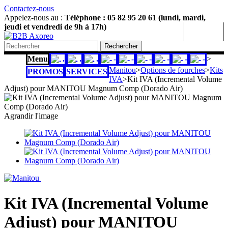
Contactez-nous
Appelez-nous au :
Téléphone : 05 82 95 20 61 (lundi, mardi,
jeudi et vendredi de 9h à 17h)
Mon compte
Rechercher
Menu
.
.
.
-
-
-
-
-
-
>
Manitou
>
Options de fourches
>
Kits
PROMOS
SERVICES
IVA
>
Kit IVA (Incremental Volume
Adjust) pour MANITOU Magnum Comp (Dorado Air)
Agrandir l'image
Kit IVA (Incremental Volume
Adjust) pour MANITOU