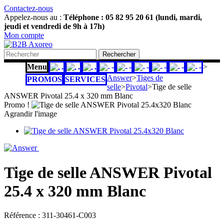
Contactez-nous
Appelez-nous au :
Téléphone : 05 82 95 20 61 (lundi, mardi,
jeudi et vendredi de 9h à 17h)
Mon compte
Rechercher
Menu
.
.
.
-
-
-
-
-
-
>
Answer
>
Tiges de
PROMOS
SERVICES
selle
>
Pivotal
>
Tige de selle
ANSWER Pivotal 25.4 x 320 mm Blanc
Promo !
Agrandir l'image
Tige de selle ANSWER Pivotal
25.4 x 320 mm Blanc
Référence :
311-30461-C003